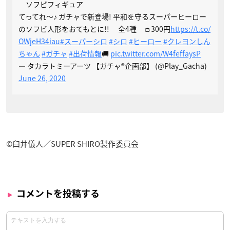
ソフビフィギュア
てってれ～♪ ガチャで新登場! 平和を守るスーパーヒーロー
のソフビ人形をおてもとに!! 全4種 👛300円
https://t.co/
OWjeH34iau
#スーパーシロ
#シロ
#ヒーロー
#クレヨンしん
ちゃん
#ガチャ
#出荷情報
🚚
pic.twitter.com/W4feffaysP
— タカラトミーアーツ 【ガチャ®企画部】 (@Play_Gacha)
June 26, 2020
©臼井儀人／SUPER SHIRO製作委員会
コメントを投稿する