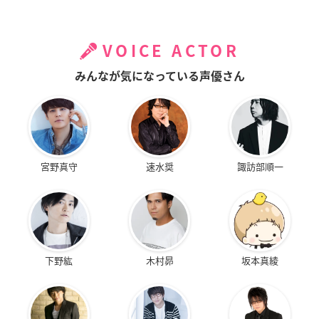
VOICE ACTOR
みんなが気になっている声優さん
宮野真守
速水奨
諏訪部順一
下野紘
木村昴
坂本真綾