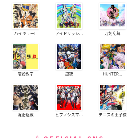
ハイキュー!!
アイドリッシ...
刀剣乱舞
暗殺教室
銀魂
HUNTER...
呪術廻戦
ヒプノシスマ...
テニスの王子様