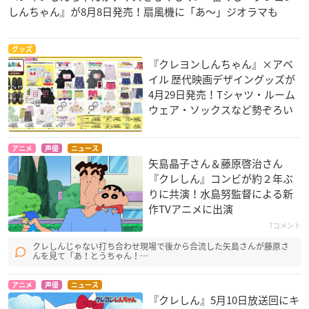
しんちゃん』が8月8日発売！扇風機に「あ～」ジオラマも
グッズ
『クレヨンしんちゃん』×アベ
イル 歴代映画デザイングッズが
4月29日発売！Tシャツ・ルーム
ウェア・ソックスなど勢ぞろい
アニメ
声優
ニュース
矢島晶子さん＆藤原啓治さん
『クレしん』コンビが約２年ぶ
りに共演！水島努監督による新
作TVアニメに出演
7コメント
クレしんじゃない打ち合わせ現場で後から合流した矢島さんが藤原さ
んを見て「あ！とうちゃん！…
アニメ
声優
ニュース
『クレしん』5月10日放送回にキ