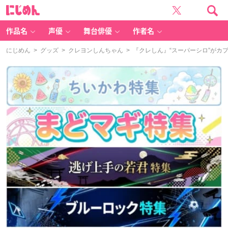
に
じ
め
ん
作品名
声優
舞台俳優
作者名
にじめん
>
グッズ
>
クレヨンしんちゃん
> 『クレしん』“スーパーシロ”が