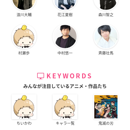
浪川大輔
花江夏樹
森川智之
村瀬歩
中村悠一
斉藤壮馬
KEYWORDS
みんなが注目しているアニメ・作品たち
ちいかわ
キャラ一覧
鬼滅の刃