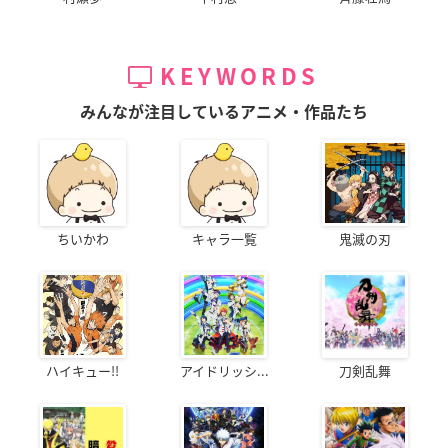
KEYWORDS
みんなが注目しているアニメ・作品たち
ちいかわ
キャラ一覧
鬼滅の刃
ハイキュー!!
アイドリッシ...
刀剣乱舞