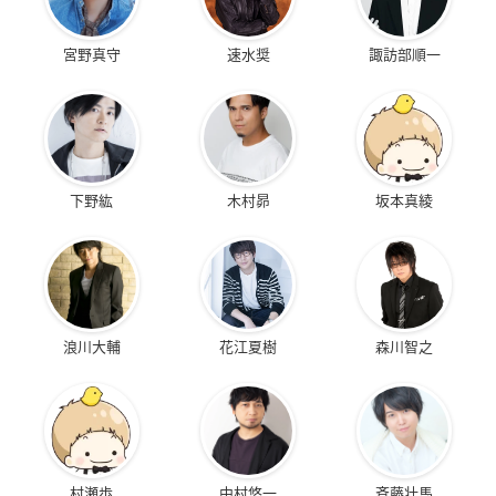
宮野真守
速水奨
諏訪部順一
下野紘
木村昴
坂本真綾
浪川大輔
花江夏樹
森川智之
村瀬歩
中村悠一
斉藤壮馬