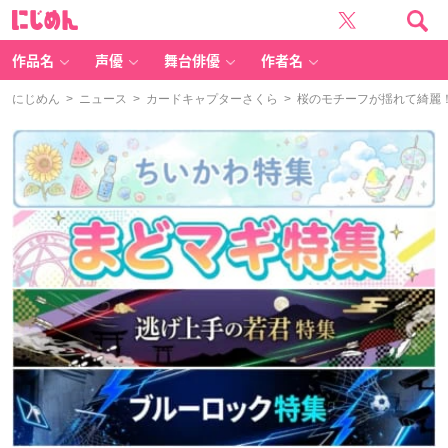
に
じ
め
ん
作品名
声優
舞台俳優
作者名
にじめん
>
ニュース
>
カードキャプターさくら
> 桜のモチーフが揺れて綺麗