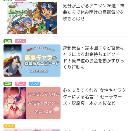
気分が上がるアニソン26選！神
曲たちで休み明けの憂鬱気分を
吹きとばせ
話題
アニメ
跡部景吾・鈴木園子など富豪キ
ャラによるお金持ちエピソー
ド！億単位のお金を動かすびっ
くり行動も
話題
アニメ
マンガ
心を支えてくれる“女性キャラク
ターによる名言”！セーラマー
ズ・灰原哀・木之本桜など
グッズ