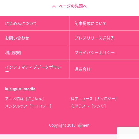
ページの先頭へ
にじめんについて
記事掲載について
お問い合わせ
プレスリリース送付先
利用規約
プライバシーポリシー
インフォマティブデータポリシ
運営会社
ー
kusuguru
media
アニメ情報［にじめん］
科学ニュース［ナゾロジー］
メンタルケア［ココロジー］
心理テスト［シンリ］
Copyright 2013 nijimen.