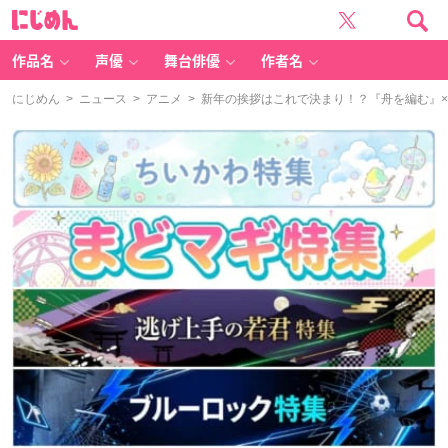
に
じ
め
ん
作品名
声優
舞台俳優
作者名
にじめん
>
ニュース
>
アニメ
> 新年の挨拶はこれで決まり！？『舟を編む』