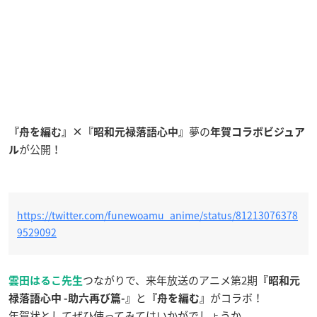
夢の
『舟を編む』
×
『昭和元禄落語心中』
年賀コラボビジュア
が公開！
ル
https://twitter.com/funewoamu_anime/status/81213076378
9529092
つながりで、来年放送のアニメ第2期
雲田はるこ先生
『昭和元
と
がコラボ！
禄落語心中 -助六再び篇-』
『舟を編む』
年賀状としてぜひ使ってみてはいかがでしょうか。