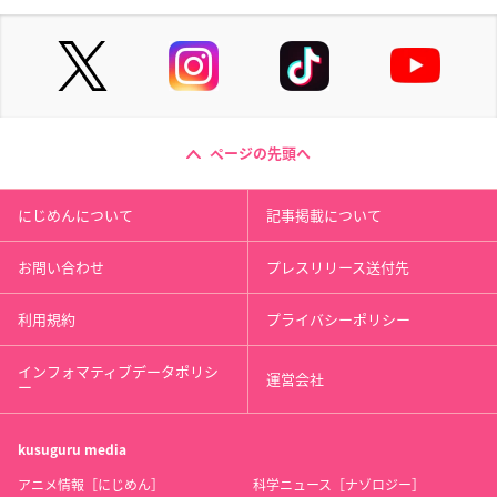
ページの先頭へ
にじめんについて
記事掲載について
お問い合わせ
プレスリリース送付先
利用規約
プライバシーポリシー
インフォマティブデータポリシ
運営会社
ー
kusuguru
media
アニメ情報［にじめん］
科学ニュース［ナゾロジー］