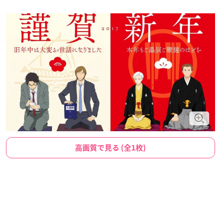
高画質で見る (全1枚)