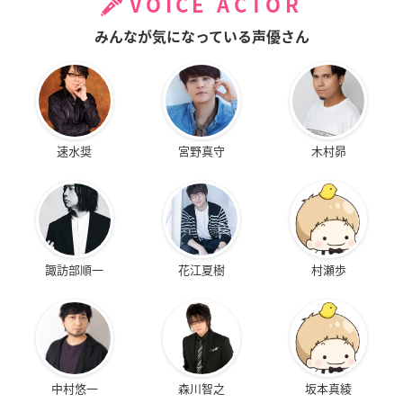
VOICE ACTOR
みんなが気になっている声優さん
速水奨
宮野真守
木村昴
諏訪部順一
花江夏樹
村瀬歩
中村悠一
森川智之
坂本真綾