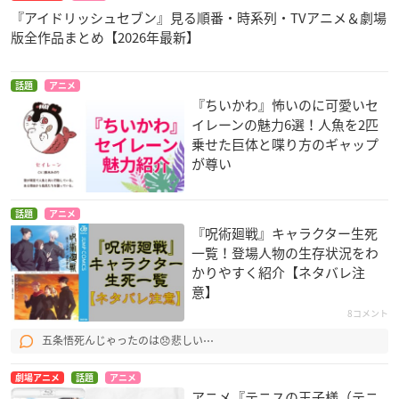
『アイドリッシュセブン』見る順番・時系列・TVアニメ＆劇場
版全作品まとめ【2026年最新】
話題
アニメ
『ちいかわ』怖いのに可愛いセ
イレーンの魅力6選！人魚を2匹
乗せた巨体と喋り方のギャップ
が尊い
話題
アニメ
『呪術廻戦』キャラクター生死
一覧！登場人物の生存状況をわ
かりやすく紹介【ネタバレ注
意】
8コメント
五条悟死んじゃったのは😞悲しい⋯
劇場アニメ
話題
アニメ
アニメ『テニスの王子様（テニ