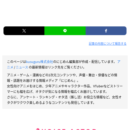
記事の内容について報告する
このページは
kusuguru株式会社
のにじめん編集部が作成・配信しています。
ア
ニメ
/
ニュース
の最新情報はリンク先をご覧ください。
アニメ・ゲーム・漫画などの2次元コンテンツや、声優・舞台・俳優などの情
報・話題をお届けする情報メディア「にじめん」。
女性向けアニメをはじめ、少年アニメやキャラクター作品、VTuberなどストリー
マーにも幅を広げ、オタクが気になる情報を幅広くお届けしています。
さらに、アンケート・ランキング・オタ活（推し活）お役立ち情報など、女性オ
タクがワクワク楽しめるようなコンテンツも発信しています。