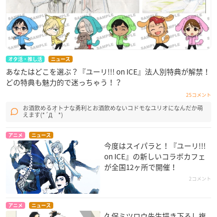
オタ活・推し活
ニュース
あなたはどこを選ぶ？『ユーリ!!! on ICE』法人別特典が解禁！
どの特典も魅力的で迷っちゃう！？
25コメント
お酒飲めるオトナな勇利とお酒飲めないコドモなユリオになんだか萌
えます(*´Д｀*)
アニメ
ニュース
今度はスイパラと！『ユーリ!!!
on ICE』の新しいコラボカフェ
が全国12ヶ所で開催！
2コメント
アニメ
ニュース
久保ミツロウ先生描き下ろし複