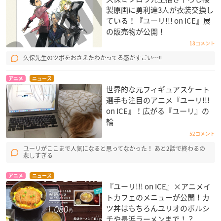
製原画に勇利達3人が衣装交換し
ている！『ユーリ!!! on ICE』展
の販売物が公開！
18コメント
久保先生のツボをおさえたわかってる感がすごい…‼
アニメ
ニュース
世界的な元フィギュアスケート
選手も注目のアニメ『ユーリ!!!
on ICE』！広がる『ユーリ』の
輪
52コメント
ユーリがここまで人気になると思ってなかった！ あと2話で終わるの
悲しすぎる
アニメ
ニュース
『ユーリ!!! on ICE』×アニメイ
トカフェのメニューが公開！カ
ツ丼はもちろんユリオのボルシ
チや長浜ラーメンまで！？