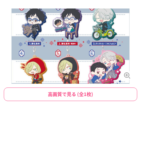
高画質で見る (全1枚)