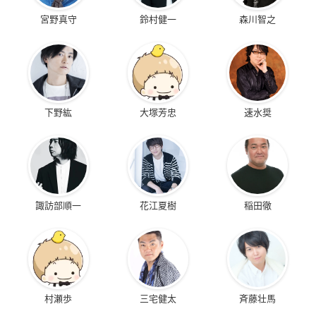
宮野真守
鈴村健一
森川智之
下野紘
大塚芳忠
速水奨
諏訪部順一
花江夏樹
稲田徹
村瀬歩
三宅健太
斉藤壮馬