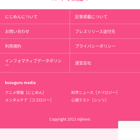
にじめんについて
記事掲載について
お問い合わせ
プレスリリース送付先
利用規約
プライバシーポリシー
インフォマティブデータポリシ
運営会社
ー
kusuguru
media
アニメ情報［にじめん］
科学ニュース［ナゾロジー］
メンタルケア［ココロジー］
心理テスト［シンリ］
Copyright 2013 nijimen.