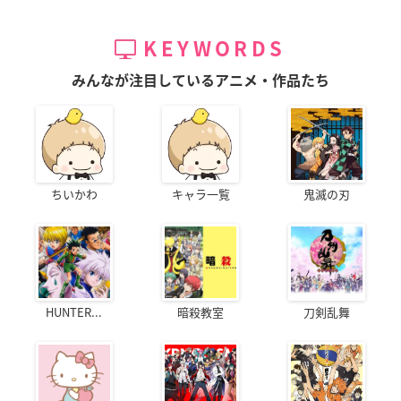
KEYWORDS
みんなが注目しているアニメ・作品たち
ちいかわ
キャラ一覧
鬼滅の刃
HUNTER...
暗殺教室
刀剣乱舞