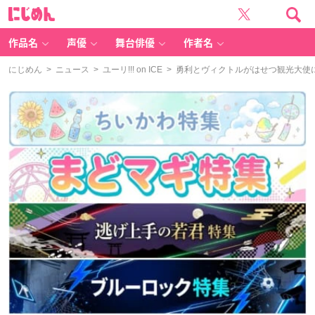
に
じ
め
ん
作品名
声優
舞台俳優
作者名
にじめん
>
ニュース
>
ユーリ!!! on ICE
> 勇利とヴィクトルがはせつ観光大使にな