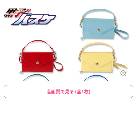
高画質で見る (全1枚)