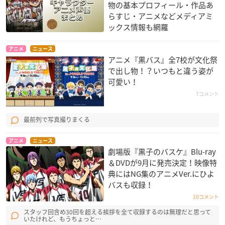
物の基本プロフィール・作品あ
らすじ・アニメなどメディアミ
ックス情報も網羅
アニメ
ニュース
アニメ『黒バス』全7校が文化祭
で出し物！？いつもと違う姿が
可愛い！
7コメント
最前列で写真撮りまくる
アニメ
ニュース
劇場版『黒子のバスケ』Blu-ray
＆DVDが9月に発売決定！映像特
典にはNG集のアニメVer.にひよ
バスも収録！
10コメント
スタッフ回含め30回を超える挨拶を全て収録するのは無理だと思って
いたけれど、もうちょっと…