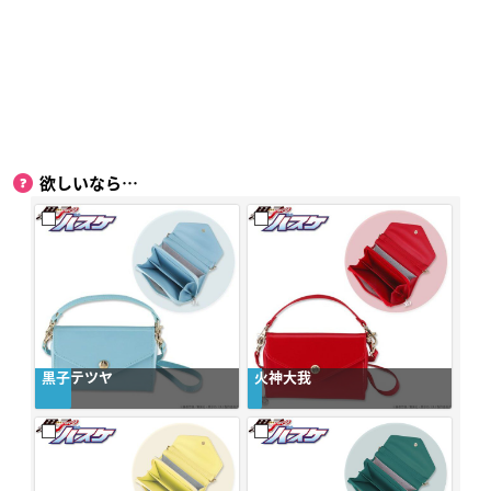
欲しいなら…
黒子テツヤ
火神大我