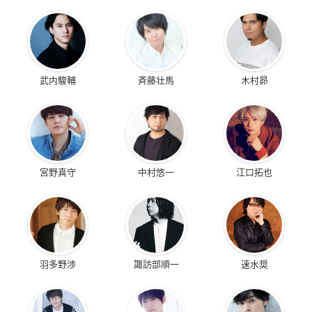
武内駿輔
斉藤壮馬
木村昴
宮野真守
中村悠一
江口拓也
羽多野渉
諏訪部順一
速水奨