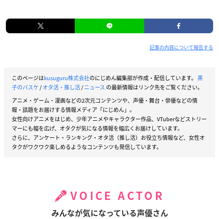
記事の内容について報告する
このページは
kusuguru株式会社
のにじめん編集部が作成・配信しています。
黒
子のバスケ
/
オタ活・推し活
/
ニュース
の最新情報はリンク先をご覧ください。
アニメ・ゲーム・漫画などの2次元コンテンツや、声優・舞台・俳優などの情
報・話題をお届けする情報メディア「にじめん」。
女性向けアニメをはじめ、少年アニメやキャラクター作品、VTuberなどストリー
マーにも幅を広げ、オタクが気になる情報を幅広くお届けしています。
さらに、アンケート・ランキング・オタ活（推し活）お役立ち情報など、女性オ
タクがワクワク楽しめるようなコンテンツも発信しています。
VOICE ACTOR
みんなが気になっている声優さん