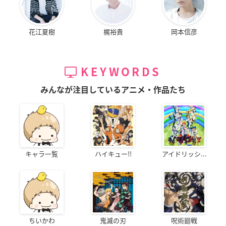
花江夏樹
梶裕貴
岡本信彦
KEYWORDS
みんなが注目しているアニメ・作品たち
キャラ一覧
ハイキュー!!
アイドリッシ...
ちいかわ
鬼滅の刃
呪術廻戦