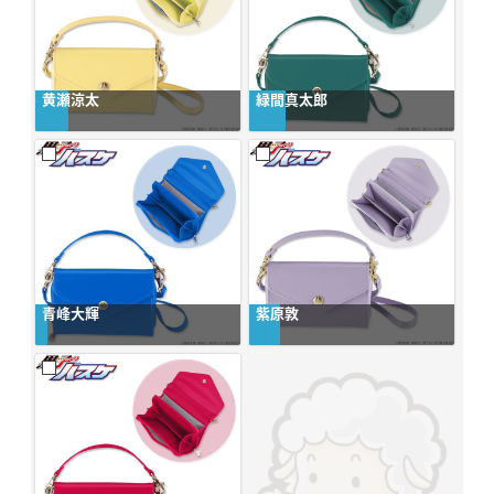
黄瀬涼太
緑間真太郎
青峰大輝
紫原敦