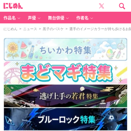
に
じ
め
ん
作品名
声優
舞台俳優
作者名
にじめん
>
ニュース
>
黒子のバスケ
> 選手のイメージカラーが持ち歩けるお