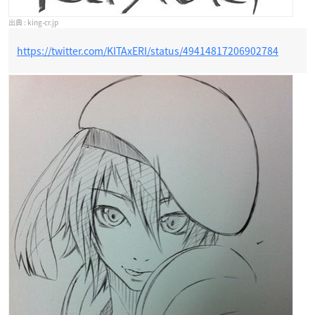
king-cr.jp
https://twitter.com/KITAxERI/status/49414817206902784