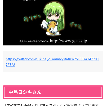
https://twitter.com/sukinayo_anime/status/2519874147200
73728
中島ヨシキさん
や
などを投稿されています。
『アイマスSideM』
『あんスタ』