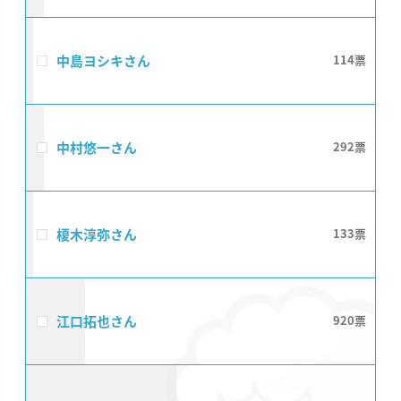
中島ヨシキさん
114
中村悠一さん
292
榎木淳弥さん
133
江口拓也さん
920