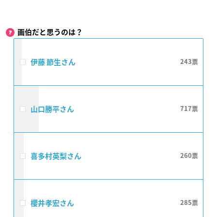
画伯だと思うのは？
伊藤 節生さん
243
山口勝平さん
717
喜多村英梨さん
260
櫻井孝宏さん
285