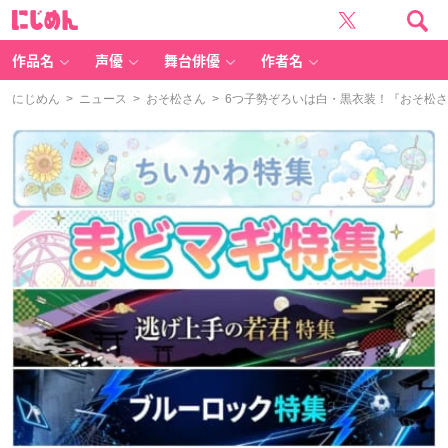
に
じ
め
ん
作品名
声優
舞台俳優
作者名
にじめん
>
ニュース
>
おそ松さん
> 6つ子勢ぞろいは白・黒衣装！『おそ松