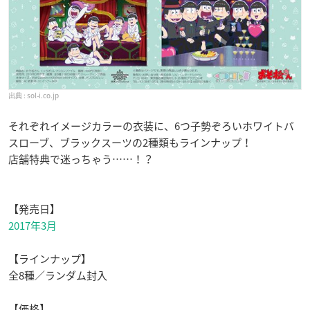
sol-i.co.jp
それぞれイメージカラーの衣装に、6つ子勢ぞろいホワイトバ
スローブ、ブラックスーツの2種類もラインナップ！
店舗特典で迷っちゃう……！？
【発売日】
2017年3月
【ラインナップ】
全8種／ランダム封入
【価格】