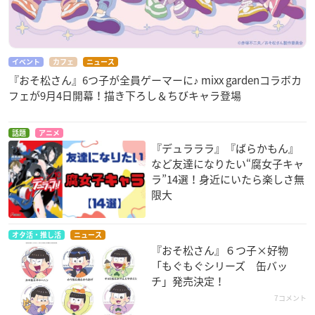
イベント
カフェ
ニュース
『おそ松さん』6つ子が全員ゲーマーに♪ mixx gardenコラボカ
フェが9月4日開幕！描き下ろし＆ちびキャラ登場
話題
アニメ
『デュラララ』『ばらかもん』
など友達になりたい“腐女子キャ
ラ”14選！身近にいたら楽しさ無
限大
オタ活・推し活
ニュース
『おそ松さん』６つ子×好物
「もぐもぐシリーズ 缶バッ
チ」発売決定！
7コメント