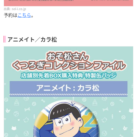
sol-i.co.jp
予約は
こちら
。
アニメイト／カラ松