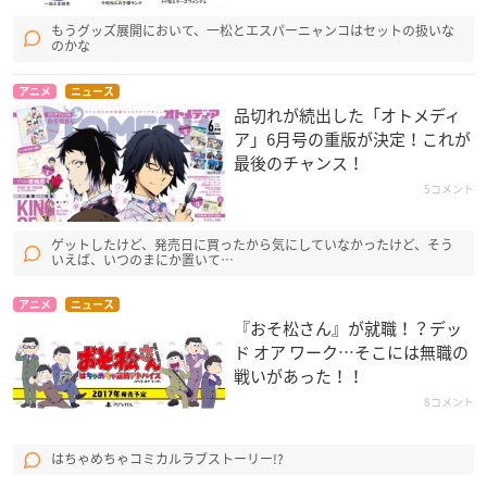
もうグッズ展開において、一松とエスパーニャンコはセットの扱いな
のかな
アニメ
ニュース
品切れが続出した「オトメディ
ア」6月号の重版が決定！これが
最後のチャンス！
5コメント
ゲットしたけど、発売日に買ったから気にしていなかったけど、そう
いえば、いつのまにか置いて…
アニメ
ニュース
『おそ松さん』が就職！？デッ
ド オア ワーク…そこには無職の
戦いがあった！！
8コメント
はちゃめちゃコミカルラブストーリー!?