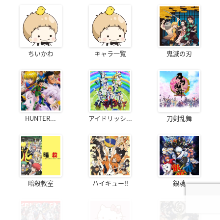
ちいかわ
キャラ一覧
鬼滅の刃
HUNTER...
アイドリッシ...
刀剣乱舞
暗殺教室
ハイキュー!!
銀魂