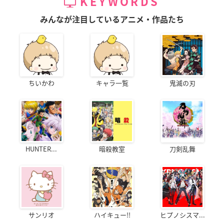
KEYWORDS
みんなが注目しているアニメ・作品たち
ちいかわ
キャラ一覧
鬼滅の刃
HUNTER...
暗殺教室
刀剣乱舞
サンリオ
ハイキュー!!
ヒプノシスマ...