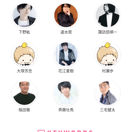
下野紘
速水奨
諏訪部順一
大塚芳忠
花江夏樹
村瀬歩
稲田徹
斉藤壮馬
三宅健太