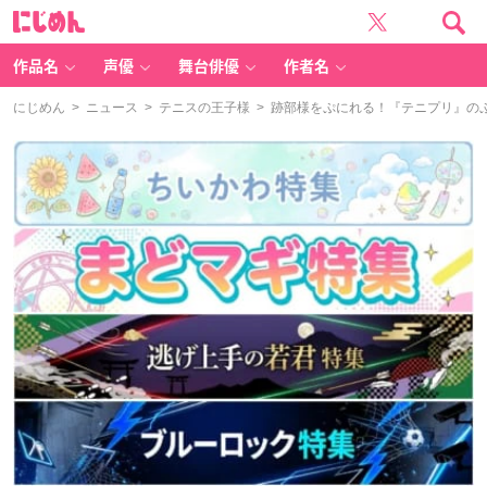
に
じ
め
ん
作品名
声優
舞台俳優
作者名
にじめん
>
ニュース
>
テニスの王子様
> 跡部様をぷにれる！『テニプリ』の