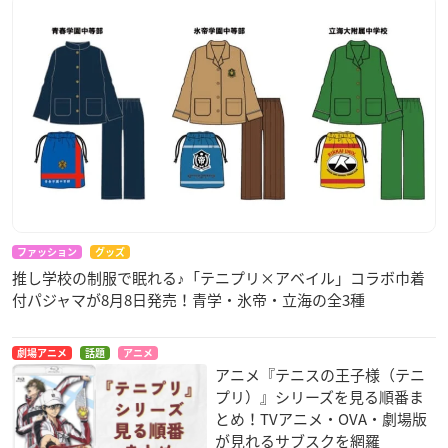
ファッション
グッズ
推し学校の制服で眠れる♪「テニプリ×アベイル」コラボ巾着
付パジャマが8月8日発売！青学・氷帝・立海の全3種
劇場アニメ
話題
アニメ
アニメ『テニスの王子様（テニ
プリ）』シリーズを見る順番ま
とめ！TVアニメ・OVA・劇場版
が見れるサブスクを網羅