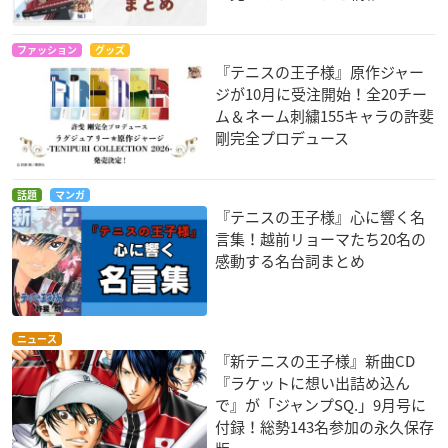
ファッション
グッズ
『テニスの王子様』原作ジャー
ジが10月に受注開始！全20チー
ム＆ネーム刺繍155キャラの許斐
剛完全プロデュース
話題
マンガ
『テニスの王子様』心に響く名
言集！越前リョーマたち20名の
感動する名台詞まとめ
ニュース
『新テニスの王子様』新曲CD
『ラケットに想い出詰め込ん
で』が「ジャンプSQ.」9月号に
付録！総勢143名参加の永久保存