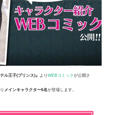
テル王子(プリンス)』
より
WEBコミック
が公開さ
り
メインキャラクター6名
が登場します。