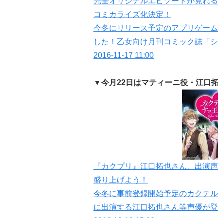
完全オリジナルエピソードが見れる
コミカライズ化決定！
今冬にリリース予定のアプリゲーム
した！乙女向け月刊コミック誌「シ
2016-11-17 11:00
▼今月22日はマティーニ役・江口
『カクプリ』江口拓也さん、出演声
盛り上げよう！
今冬に事前登録開始予定のカクテル
に出演する江口拓也さん等声優が登