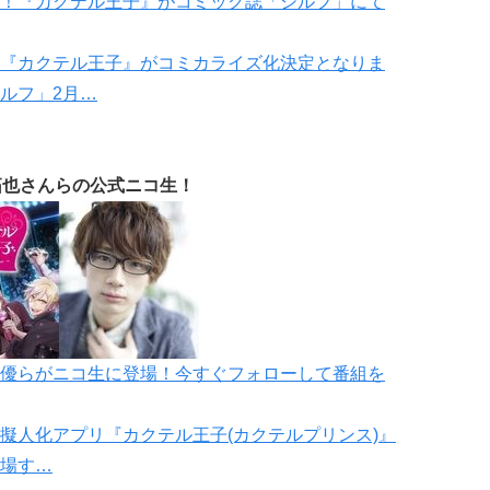
！『カクテル王子』がコミック誌「シルフ」にて
『カクテル王子』がコミカライズ化決定となりま
ルフ」2月…
拓也さんらの公式ニコ生！
優らがニコ生に登場！今すぐフォローして番組を
擬人化アプリ『カクテル王子(カクテルプリンス)』
場す…