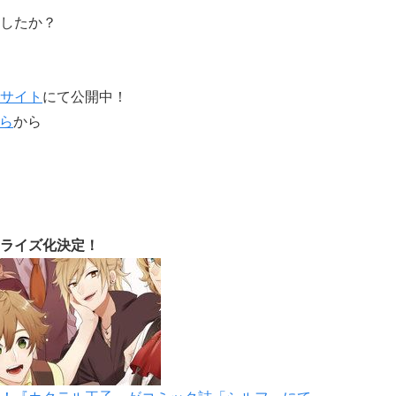
したか？
サイト
にて公開中！
ら
から
ライズ化決定！