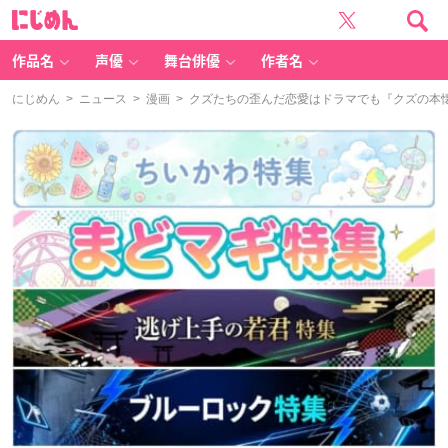
に
じ
め
ん
作品名
声優
舞台俳優
作者名
にじめん
>
ニュース
>
漫画
> クズたちの歪んだ恋愛はドラマでも『クズの本