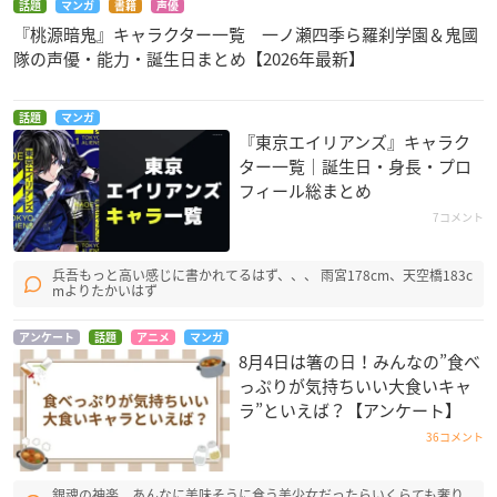
話題
マンガ
書籍
声優
『桃源暗鬼』キャラクター一覧 一ノ瀬四季ら羅刹学園＆鬼國
隊の声優・能力・誕生日まとめ【2026年最新】
話題
マンガ
『東京エイリアンズ』キャラク
ター一覧｜誕生日・身長・プロ
フィール総まとめ
7コメント
兵吾もっと高い感じに書かれてるはず、、、 雨宮178cm、天空橋183c
mよりたかいはず
アンケート
話題
アニメ
マンガ
8月4日は箸の日！みんなの”食べ
っぷりが気持ちいい大食いキャ
ラ”といえば？【アンケート】
36コメント
銀魂の神楽。あんなに美味そうに食う美少女だったらいくらても奢り