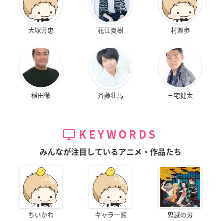
大塚芳忠
花江夏樹
村瀬歩
稲田徹
斉藤壮馬
三宅健太
KEYWORDS
みんなが注目しているアニメ・作品たち
ちいかわ
キャラ一覧
鬼滅の刃