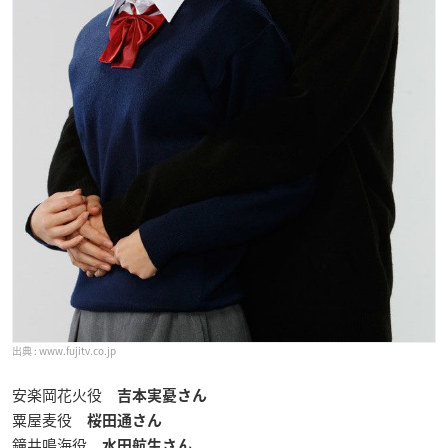
www.fujitv.co.jp
安楽岡花火役
吉本実憂さん
粟屋麦役
桜田通さん
鐘井鳴海役
水田航生さん