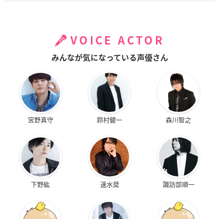
VOICE ACTOR
みんなが気になっている声優さん
宮野真守
鈴村健一
森川智之
下野紘
速水奨
諏訪部順一