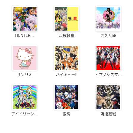
HUNTER...
暗殺教室
刀剣乱舞
サンリオ
ハイキュー!!
ヒプノシスマ...
アイドリッシ...
銀魂
呪術廻戦