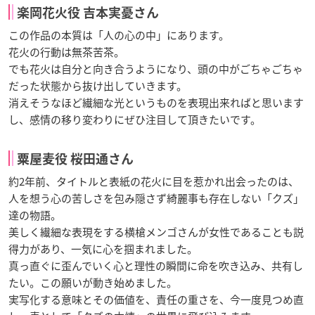
楽岡花火役 吉本実憂さん
この作品の本質は「人の心の中」にあります。
花火の行動は無茶苦茶。
でも花火は自分と向き合うようになり、頭の中がごちゃごちゃ
だった状態から抜け出していきます。
消えそうなほど繊細な光というものを表現出来ればと思います
し、感情の移り変わりにぜひ注目して頂きたいです。‬
粟屋麦役 桜田通さん
約2年前、タイトルと表紙の花火に目を惹かれ出会ったのは、
人を想う心の苦しさを包み隠さず綺麗事も存在しない「クズ」
達の物語。
美しく繊細な表現をする横槍メンゴさんが女性であることも説
得力があり、一気に心を掴まれました。
真っ直ぐに歪んでいく心と理性の瞬間に命を吹き込み、共有し
たい。この願いが動き始めました。
実写化する意味とその価値を、責任の重さを、今一度見つめ直