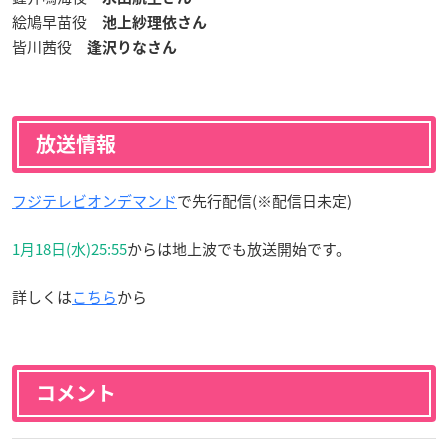
絵鳩早苗役
池上紗理依さん
皆川茜役
逢沢りなさん
放送情報
フジテレビオンデマンド
で先行配信(※配信日未定)
1月18日(水)25:55
からは地上波でも放送開始です。
詳しくは
こちら
から
コメント