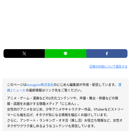
記事の内容について報告する
このページは
kusuguru株式会社
のにじめん編集部が作成・配信しています。
漫
画
/
ニュース
の最新情報はリンク先をご覧ください。
アニメ・ゲーム・漫画などの2次元コンテンツや、声優・舞台・俳優などの情
報・話題をお届けする情報メディア「にじめん」。
女性向けアニメをはじめ、少年アニメやキャラクター作品、VTuberなどストリー
マーにも幅を広げ、オタクが気になる情報を幅広くお届けしています。
さらに、アンケート・ランキング・オタ活（推し活）お役立ち情報など、女性オ
タクがワクワク楽しめるようなコンテンツも発信しています。