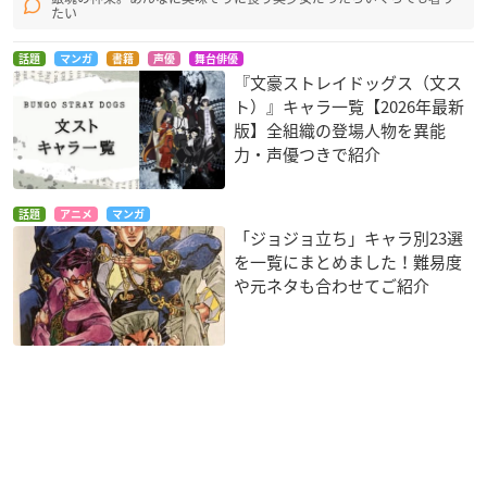
たい
話題
マンガ
書籍
声優
舞台俳優
『文豪ストレイドッグス（文ス
ト）』キャラ一覧【2026年最新
版】全組織の登場人物を異能
力・声優つきで紹介
話題
アニメ
マンガ
「ジョジョ立ち」キャラ別23選
を一覧にまとめました！難易度
や元ネタも合わせてご紹介