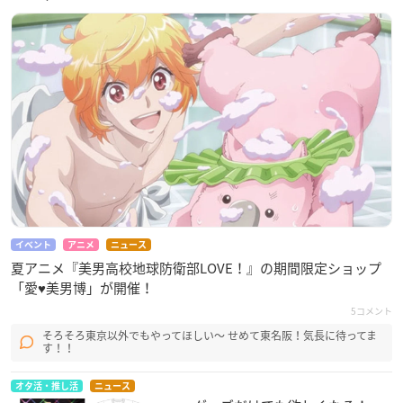
イベント
アニメ
ニュース
夏アニメ『美男高校地球防衛部LOVE！』の期間限定ショップ
「愛♥美男博」が開催！
5コメント
そろそろ東京以外でもやってほしい〜 せめて東名阪！気長に待ってま
す！！
オタ活・推し活
ニュース