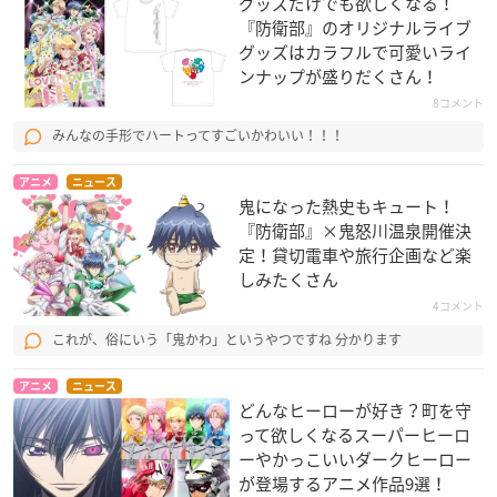
グッズだけでも欲しくなる！
『防衛部』のオリジナルライブ
グッズはカラフルで可愛いライ
ンナップが盛りだくさん！
8コメント
みんなの手形でハートってすごいかわいい！！！
アニメ
ニュース
鬼になった熱史もキュート！
『防衛部』×鬼怒川温泉開催決
定！貸切電車や旅行企画など楽
しみたくさん
4コメント
これが、俗にいう「鬼かわ」というやつですね 分かります
アニメ
ニュース
どんなヒーローが好き？町を守
って欲しくなるスーパーヒーロ
ーやかっこいいダークヒーロー
が登場するアニメ作品9選！