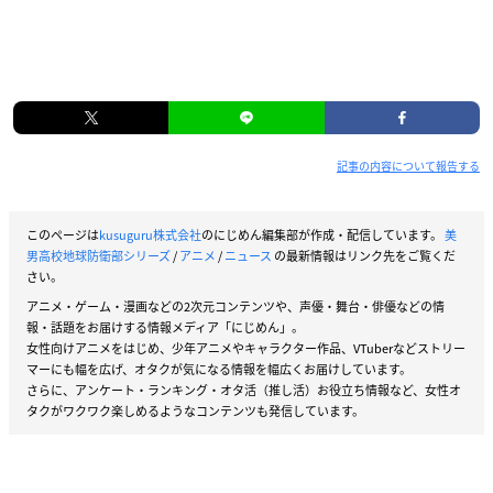
記事の内容について報告する
このページは
kusuguru株式会社
のにじめん編集部が作成・配信しています。
美
男高校地球防衛部シリーズ
/
アニメ
/
ニュース
の最新情報はリンク先をご覧くだ
さい。
アニメ・ゲーム・漫画などの2次元コンテンツや、声優・舞台・俳優などの情
報・話題をお届けする情報メディア「にじめん」。
女性向けアニメをはじめ、少年アニメやキャラクター作品、VTuberなどストリー
マーにも幅を広げ、オタクが気になる情報を幅広くお届けしています。
さらに、アンケート・ランキング・オタ活（推し活）お役立ち情報など、女性オ
タクがワクワク楽しめるようなコンテンツも発信しています。