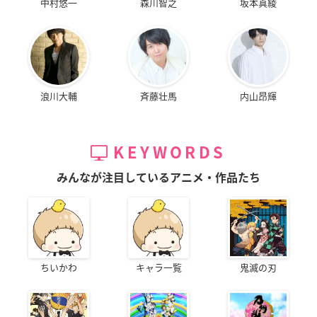
中村悠一
森川智之
坂本真綾
浪川大輔
斉藤壮馬
内山昂輝
KEYWORDS
みんなが注目しているアニメ・作品たち
ちいかわ
キャラ一覧
鬼滅の刃