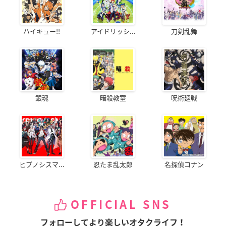
ハイキュー!!
アイドリッシ...
刀剣乱舞
銀魂
暗殺教室
呪術廻戦
ヒプノシスマ...
忍たま乱太郎
名探偵コナン
OFFICIAL SNS
フォローしてより楽しいオタクライフ！