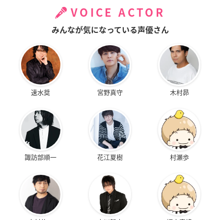
VOICE ACTOR
みんなが気になっている声優さん
速水奨
宮野真守
木村昴
諏訪部順一
花江夏樹
村瀬歩