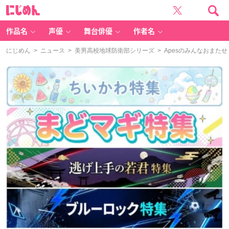
に
じ
め
ん
作品名
声優
舞台俳優
作者名
にじめん
>
ニュース
>
美男高校地球防衛部シリーズ
> Apesのみんなおまた