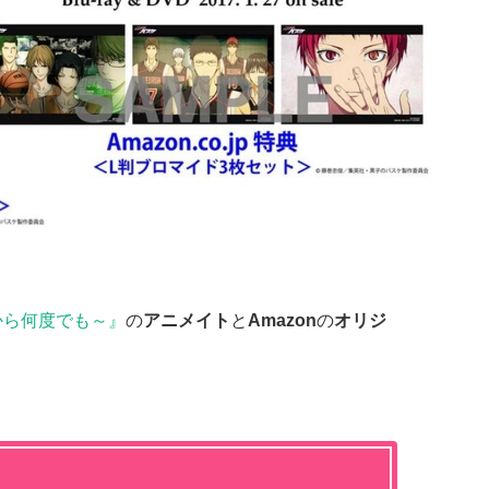
れから何度でも～』
の
アニメイト
と
Amazon
の
オリジ