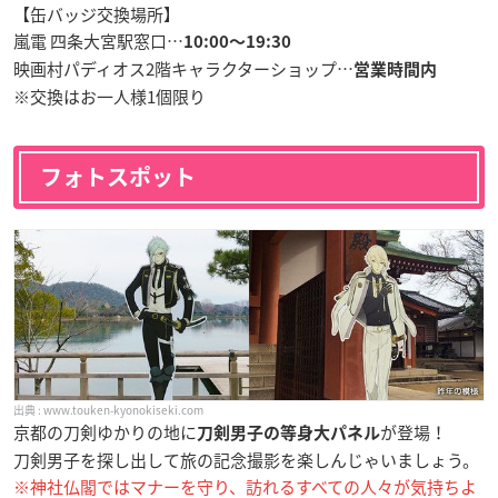
【缶バッジ交換場所】
嵐電 四条大宮駅窓口…
10:00〜19:30
映画村パディオス2階キャラクターショップ…
営業時間内
※交換はお一人様1個限り
フォトスポット
www.touken-kyonokiseki.com
京都の刀剣ゆかりの地に
が登場！
刀剣男子の等身大パネル
刀剣男子を探し出して旅の記念撮影を楽しんじゃいましょう。
※神社仏閣ではマナーを守り、訪れるすべての人々が気持ちよ