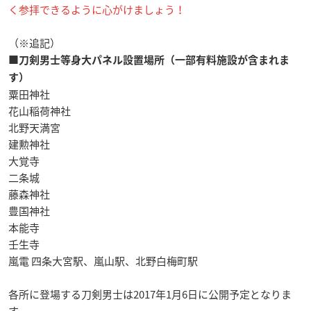
く参拝できるように心がけましょう！
（※追記）
■刀剣男士等身大パネル設置場所（一部有料施設が含まれま
す）
粟田神社
花山稲荷神社
北野天満宮
建勲神社
大覚寺
二条城
藤森神社
豊国神社
本能寺
壬生寺
嵐電 四条大宮駅、嵐山駅、北野白梅町駅
各所に登場する刀剣男士は2017年1月6日に公開予定となりま