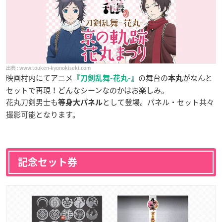
www.touken-kyonokiseki.com
映画村内にてアニメ
の舞台の
がなんと
『刀剣乱舞-花丸-』
本丸
セットで再現！どんなシーンなのかはお楽しみ。
花丸刀剣男士も
として登場。パネル・セット共々
等身大パネル
撮影可能となります。
記念セット券