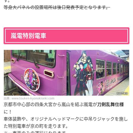
す。
等身大パネルの設置場所は後日発表予定となります。
嵐電特別電車
www.touken-kyonokiseki.com
京都市中心部の四条大宮から嵐山を結ぶ嵐電が
刀剣乱舞仕様
に！
車体装飾や、オリジナルヘッドマークに中吊りジャックを施し
た特別電車が京の町を走ります。