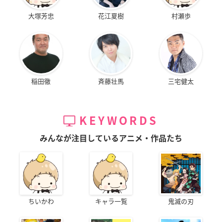
大塚芳忠
花江夏樹
村瀬歩
稲田徹
斉藤壮馬
三宅健太
KEYWORDS
みんなが注目しているアニメ・作品たち
ちいかわ
キャラ一覧
鬼滅の刃