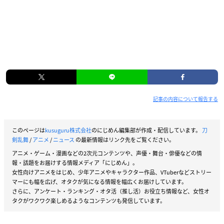
記事の内容について報告する
このページは
kusuguru株式会社
のにじめん編集部が作成・配信しています。
刀
剣乱舞
/
アニメ
/
ニュース
の最新情報はリンク先をご覧ください。
アニメ・ゲーム・漫画などの2次元コンテンツや、声優・舞台・俳優などの情
報・話題をお届けする情報メディア「にじめん」。
女性向けアニメをはじめ、少年アニメやキャラクター作品、VTuberなどストリー
マーにも幅を広げ、オタクが気になる情報を幅広くお届けしています。
さらに、アンケート・ランキング・オタ活（推し活）お役立ち情報など、女性オ
タクがワクワク楽しめるようなコンテンツも発信しています。