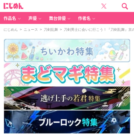
に
じ
め
ん
作品名
声優
舞台俳優
作者名
にじめん
>
ニュース
>
刀剣乱舞
> 刀剣男士に会いに行こう！『刀剣乱舞』京