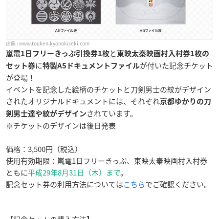
www.touken-kyonokiseki.com
と
嵐電1日フリーきっぷ引換券1枚
東映太秦映画村入村券1枚の
に
が付いた記念チケット
セット券
特製A5ドキュメントファイル
が登場！
イベントを記念した絵柄のチケットと刀剣男士の紋がデザイン
されたオリジナルドキュメントには、それぞれ
京都ゆかりの刀
されています。
剣男士達や紋がデザイン
※チケットのデザインは後日発表
価格：3,500円（税込）
使用有効期限：嵐電1日フリーきっぷ、東映太秦映画村入村券
ともに
平成29年8月31日（木）まで
。
記念セット券の利用方法については
こちら
でご確認ください。