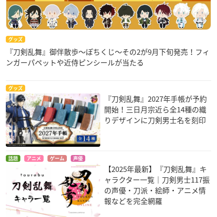
グッズ
『刀剣乱舞』御伴散歩～ぽちくじ～その2が9月下旬発売！フィ
ンガーパペットや近侍ピンシールが当たる
グッズ
『刀剣乱舞』2027年手帳が予約
開始！三日月宗近ら全14種の織
りデザインに刀剣男士名を刻印
話題
アニメ
ゲーム
声優
【2025年最新】『刀剣乱舞』キ
ャラクター一覧｜刀剣男士117振
の声優・刀派・絵師・アニメ情
報などを完全網羅