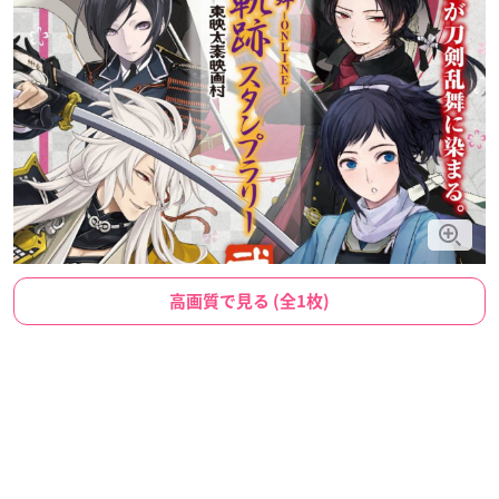
高画質で見る (全1枚)