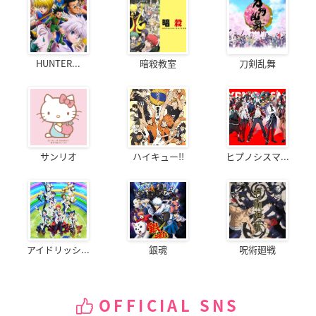
HUNTER...
暗殺教室
刀剣乱舞
サンリオ
ハイキュー!!
ヒプノシスマ...
アイドリッシ...
銀魂
呪術廻戦
OFFICIAL SNS