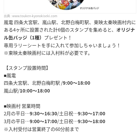
www.touken-kyonokiseki.com
嵐電 四条大宮駅、嵐山駅、北野白梅町駅、東映太秦映画村内に
ある4ヶ所に設置された計6個のスタンプを集めると、
オリジナ
プレゼント！
ル缶バッジ（1種）
専用ラリーシートを手に入れて参加しちゃいましょう！
※東映太秦映画村には入村料が必要です。
【スタンプ設置時間】
■嵐電
四条大宮駅、北野白梅町駅 /
9:00〜18:00
嵐山駅/
10:00〜18:00
■映画村 営業時間
2月の平日…
/土日祝…
9:30〜16:30
9:30〜17:00
3月の平日…
/土日祝…
9:00〜17:00
9:30〜18:00
※入村受付は営業終了の60分前まで