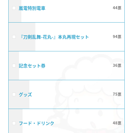
嵐電特別電車
44
『刀剣乱舞-花丸-』本丸再現セット
94
記念セット券
36
グッズ
75
フード・ドリンク
48