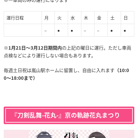
※一車両のみの運行になります
運行日程
月
火
水
木
金
土
日
–
●
●
–
–
●
●
※
の上記の曜日に運行。ただし車両
1月21日〜3月12日期間内
点検などにより運行しない場合もあります。
毎週土日祝は嵐山駅ホームに留置し、自由に入れます
（
10:0
0〜18:00まで）
『刀剣乱舞-花丸-』京の軌跡花丸まつり