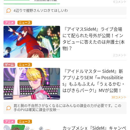
4コメント
4辺りで握野さんソロきてほしいわ
アニメ
ニュース
『アイマスSideM』ライブ会場
にて配られた号外が公開！イン
タビューに答えたのは弁護士(本
物)？
2コメント
ゲーム
ニュース
『アイドルマスター SideM』新
アプリよりSEM「∞ Possibilitie
s」もふもふえん「うぇるかむ・
はぴきらパーク!」MVが公開！
30コメント
肩と腕の不自然さがなくなるにはみんなの課金の力が必要です。この
手のPVは確実に課金が反映…
アニメ
ニュース
カップメシ x 『SideM』キャンペ