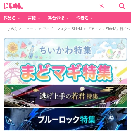
に
じ
め
ん
作品名
声優
舞台俳優
作者名
にじめん
>
ニュース
>
アイドルマスター SideM
> 『アイマス SideM』