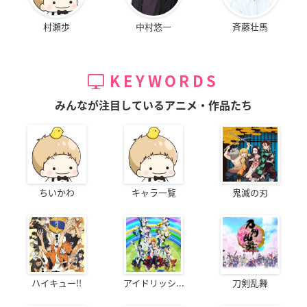
村瀬歩
中村悠一
斉藤壮馬
KEYWORDS
みんなが注目しているアニメ・作品たち
ちいかわ
キャラ一覧
鬼滅の刃
ハイキュー!!
アイドリッシ...
刀剣乱舞