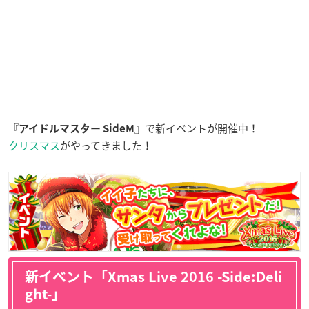
『
』で新イベントが開催中！
アイドルマスター SideM
クリスマス
がやってきました！
新イベント「Xmas Live 2016 -Side:Deli
ght-」