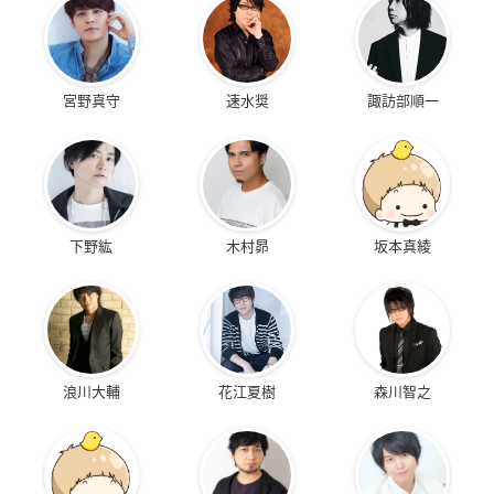
宮野真守
速水奨
諏訪部順一
下野紘
木村昴
坂本真綾
浪川大輔
花江夏樹
森川智之