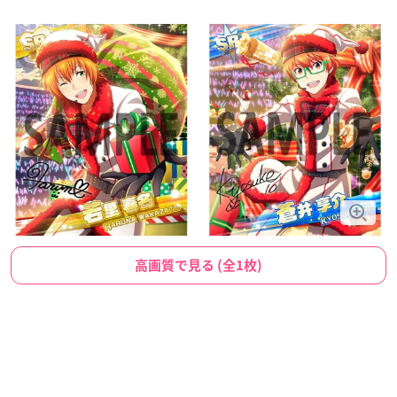
高画質で見る (全1枚)