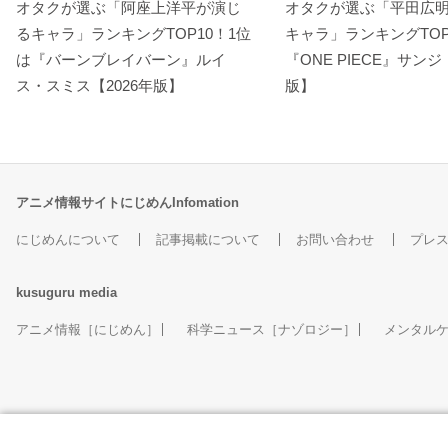
オタクが選ぶ「阿座上洋平が演じ
オタクが選ぶ「平田広
るキャラ」ランキングTOP10！1位
キャラ」ランキングTOP
は『バーンブレイバーン』ルイ
『ONE PIECE』サンジ
ス・スミス【2026年版】
版】
アニメ情報サイトにじめんInfomation
にじめんについて
記事掲載について
お問い合わせ
プレ
kusuguru
media
アニメ情報［にじめん］
科学ニュース［ナゾロジー］
メンタル