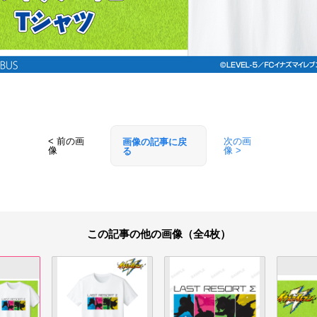
< 前の画
次の画
画像の記事に戻
像
像 >
る
この記事の他の画像（全4枚）