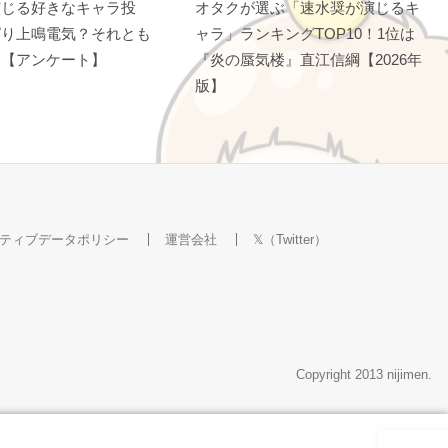
演じる好きなキャラ投
オタクが選ぶ「速水奨が演じるキ
ぱり上鳴電気？それとも
ャラ」ランキングTOP10！1位は
？【アンケート】
『炎の蜃気楼』直江信綱【2026年
版】
ティブデータポリシー
運営会社
𝕏（Twitter）
Copyright 2013 nijimen.