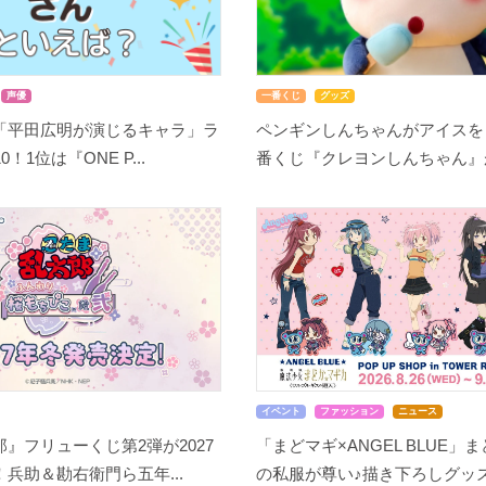
声優
一番くじ
グッズ
「平田広明が演じるキャラ」ラ
ペンギンしんちゃんがアイスを
！1位は『ONE P...
番くじ『クレヨンしんちゃん』が8
イベント
ファッション
ニュース
』フリューくじ第2弾が2027
「まどマギ×ANGEL BLUE」
兵助＆勘右衛門ら五年...
の私服が尊い♪描き下ろしグッズ.