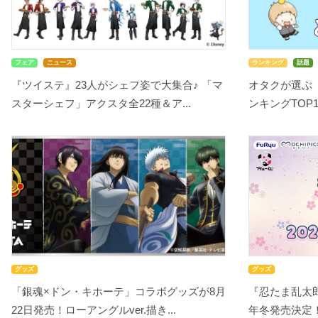
フェア
ニュース
ランキング
話題
『ツイステ』23人がシェフ姿で大集合♪ 「マ
オタクが選ぶ
スターシェフ」アクスタ全22種＆ア...
ンキングTOP10
グッズ
グッズ
「銀魂×ドン・キホーテ」コラボグッズが8月
『忍たま乱太郎
22日発売！ローアングルver.描き...
年冬発売決定！