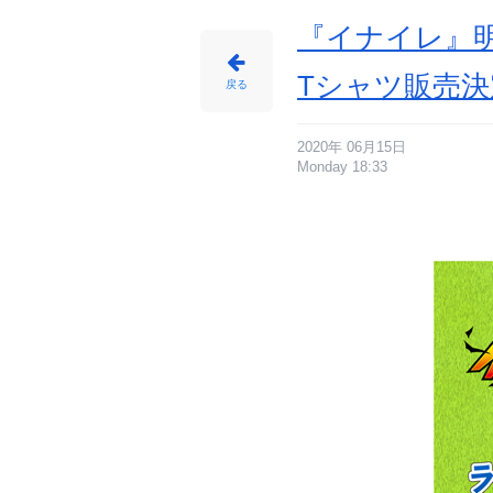
ニ
メ
情
『イナイレ』
報
サ
イ
ト
Tシャツ販売決
に
戻る
じ
め
ん
2020年 06月15日
Monday 18:33