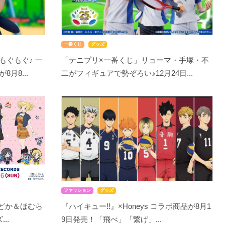
一番くじ
グッズ
もぐもぐ♪ 一
「テニプリ×一番くじ」リョーマ・手塚・不
月8...
二がフィギュアで勢ぞろい♪12月24日...
ファッション
グッズ
まどか＆ほむら
『ハイキュー!!』×Honeys コラボ商品が8月1
..
9日発売！「飛べ」「繋げ」...