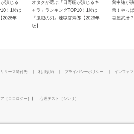
明が演じる
オタクが選ぶ「日野聡が演じるキ
畠中祐が
10！1位は
ャラ」ランキングTOP10！1位は
票！やっ
【2026年
『鬼滅の刃』煉󠄁獄杏寿郎【2026年
喜屋武暦
版】
スリリース送付先
利用規約
プライバシーポリシー
インフォマ
ケア［ココロジー］
心理テスト［シンリ］