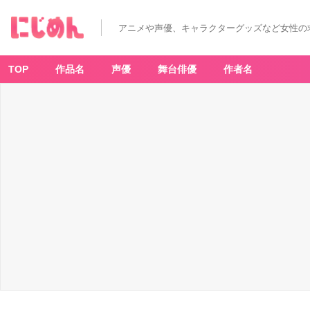
『イ
ナ
イ
アニメや声優、キャラクターグッズなど女性の
レ』
明
日
人
ら
TOP
作品名
声優
舞台俳優
作者名
の
連
携
必
殺
技
「ラ
ス
ト
リ
ゾ
ー
ト
Σ」
イ
メ
ー
ジ
T
シ
ャ
ツ
販
売
決
定！
_
1
番
目
の
画
像
-
ア