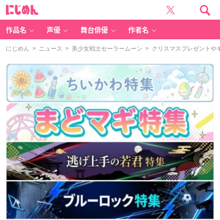
に
じ
め
ん
作品名
声優
舞台俳優
作者名
にじめん
>
ニュース
>
美少女戦士セーラームーン
> クリスマスプレゼントや