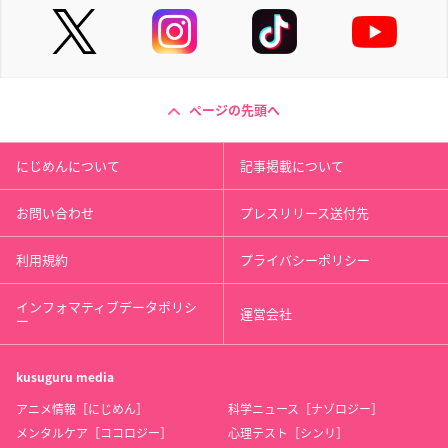
ページの先頭へ
にじめんについて
記事掲載について
お問い合わせ
プレスリリース送付先
利用規約
プライバシーポリシー
インフォマティブデータポリシ
運営会社
ー
kusuguru
media
アニメ情報［にじめん］
科学ニュース［ナゾロジー］
メンタルケア［ココロジー］
心理テスト［シンリ］