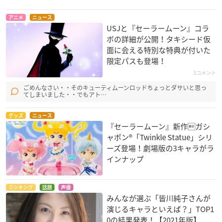
アニメ
ニュース
USJと『セーラームーン』コラ
ボの詳細が公開！タキシード仮
面に会える特別な特典が付いた
限定パスも登場！
3コメント
ごめんなさい・・そのキューティムーンロッドちょっとダサいと思っ
てしまいました・・でもアト…
グッズ
ニュース
『セーラームーン』新作ガシ
ャポン®「Twinkle Statue」シリ
ーズ登場！劇場版の3キャラがラ
インナップ
ランキング
話題
声優
みんなが選ぶ「皆川純子さんが
演じるキャラといえば？」TOP1
0の結果発表！【2021年版】