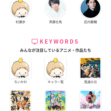
村瀬歩
斉藤壮馬
武内駿輔
KEYWORDS
みんなが注目しているアニメ・作品たち
ちいかわ
キャラ一覧
鬼滅の刃