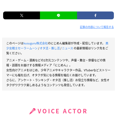
記事の内容について報告する
このページは
kusuguru株式会社
のにじめん編集部が作成・配信しています。
美
少女戦士セーラームーン
/
オタ活・推し活
/
ニュース
の最新情報はリンク先をご
覧ください。
アニメ・ゲーム・漫画などの2次元コンテンツや、声優・舞台・俳優などの情
報・話題をお届けする情報メディア「にじめん」。
女性向けアニメをはじめ、少年アニメやキャラクター作品、VTuberなどストリー
マーにも幅を広げ、オタクが気になる情報を幅広くお届けしています。
さらに、アンケート・ランキング・オタ活（推し活）お役立ち情報など、女性オ
タクがワクワク楽しめるようなコンテンツも発信しています。
VOICE ACTOR