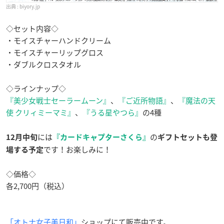
biyory.jp
◇セット内容◇
・モイスチャーハンドクリーム
・モイスチャーリップグロス
・ダブルクロスタオル
◇ラインナップ◇
『美少女戦士セーラームーン』
、
『ご近所物語』
、
『魔法の天
使 クリィミーマミ』
、
『うる星やつら』
の4種
には
の
12月
中旬
『カードキャプターさくら』
ギフトセットも登
です！お楽しみに！
場する予定
◇価格◇
各2,700円（税込）
「オトナ女子美日和」
ショップにて販売中です。