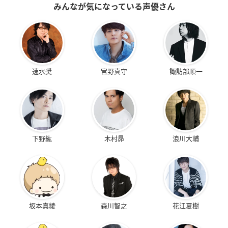
みんなが気になっている声優さん
速水奨
宮野真守
諏訪部順一
下野紘
木村昴
浪川大輔
坂本真綾
森川智之
花江夏樹