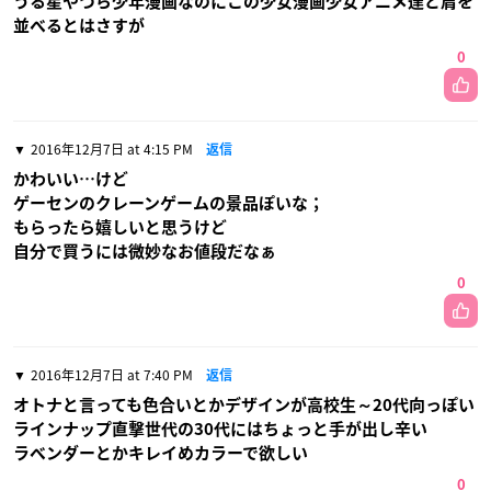
うる星やつら少年漫画なのにこの少女漫画少女アニメ達と肩を
並べるとはさすが
0
2016年12月7日 at 4:15 PM
返信
かわいい…けど
ゲーセンのクレーンゲームの景品ぽいな；
もらったら嬉しいと思うけど
自分で買うには微妙なお値段だなぁ
0
2016年12月7日 at 7:40 PM
返信
オトナと言っても色合いとかデザインが高校生～20代向っぽい
ラインナップ直撃世代の30代にはちょっと手が出し辛い
ラベンダーとかキレイめカラーで欲しい
0