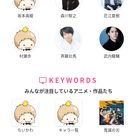
坂本真綾
森川智之
花江夏樹
村瀬歩
斉藤壮馬
武内駿輔
KEYWORDS
みんなが注目しているアニメ・作品たち
ちいかわ
キャラ一覧
鬼滅の刃