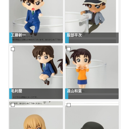
工藤新一
服部平次
毛利蘭
遠山和葉