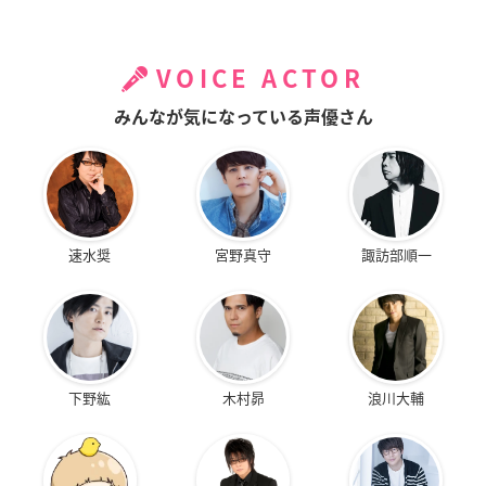
VOICE ACTOR
みんなが気になっている声優さん
速水奨
宮野真守
諏訪部順一
下野紘
木村昴
浪川大輔