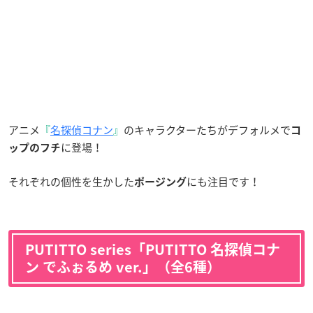
アニメ
『
名探偵コナン
』
のキャラクターたちがデフォルメで
コ
に登場！
ップのフチ
それぞれの個性を生かした
にも注目です！
ポージング
PUTITTO series「PUTITTO 名探偵コナ
ン でふぉるめ ver.」（全6種）