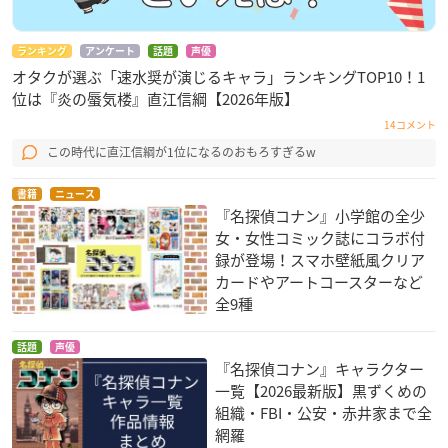
ランキング
アンケート
話題
声優
オタクが選ぶ「速水奨が演じるキャラ」ランキングTOP10！1
位は『炎の蜃気楼』直江信綱【2026年版】
14コメント
この時代に直江信綱が1位になるのおもろすぎるw
書籍
ニュース
『名探偵コナン』小学館の全少
女・女性コミック誌にコラボ付
録が登場！スマホ壁紙風クリア
カードやアートコースターなど
全9種
話題
声優
『名探偵コナン』キャラクター
一覧【2026最新版】黒ずくめの
組織・FBI・公安・赤井家まで全
網羅