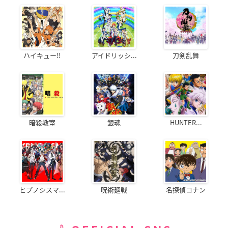
ハイキュー!!
アイドリッシ...
刀剣乱舞
暗殺教室
銀魂
HUNTER...
ヒプノシスマ...
呪術廻戦
名探偵コナン