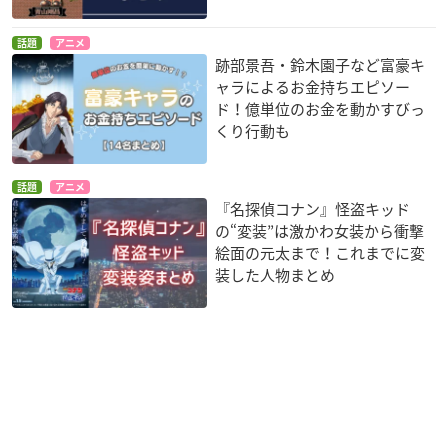
話題
アニメ
跡部景吾・鈴木園子など富豪キ
ャラによるお金持ちエピソー
ド！億単位のお金を動かすびっ
くり行動も
話題
アニメ
『名探偵コナン』怪盗キッド
の“変装”は激かわ女装から衝撃
絵面の元太まで！これまでに変
装した人物まとめ