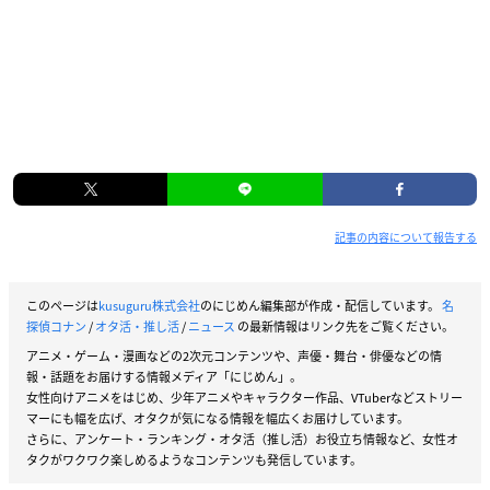
記事の内容について報告する
このページは
kusuguru株式会社
のにじめん編集部が作成・配信しています。
名
探偵コナン
/
オタ活・推し活
/
ニュース
の最新情報はリンク先をご覧ください。
アニメ・ゲーム・漫画などの2次元コンテンツや、声優・舞台・俳優などの情
報・話題をお届けする情報メディア「にじめん」。
女性向けアニメをはじめ、少年アニメやキャラクター作品、VTuberなどストリー
マーにも幅を広げ、オタクが気になる情報を幅広くお届けしています。
さらに、アンケート・ランキング・オタ活（推し活）お役立ち情報など、女性オ
タクがワクワク楽しめるようなコンテンツも発信しています。