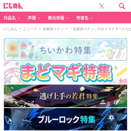
に
じ
め
ん
作品名
声優
舞台俳優
作者名
にじめん
>
ニュース
>
名探偵コナン
> 『名探偵コナン』のキャラクターたち