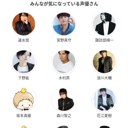
みんなが気になっている声優さん
速水奨
宮野真守
諏訪部順一
下野紘
木村昴
浪川大輔
坂本真綾
森川智之
花江夏樹