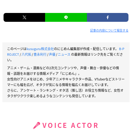
記事の内容について報告する
このページは
kusuguru株式会社
のにじめん編集部が作成・配信しています。
B-P
ROJECT
/
八代拓
/
豊永利行
/
声優
/
ニュース
の最新情報はリンク先をご覧くださ
い。
アニメ・ゲーム・漫画などの2次元コンテンツや、声優・舞台・俳優などの情
報・話題をお届けする情報メディア「にじめん」。
女性向けアニメをはじめ、少年アニメやキャラクター作品、VTuberなどストリー
マーにも幅を広げ、オタクが気になる情報を幅広くお届けしています。
さらに、アンケート・ランキング・オタ活（推し活）お役立ち情報など、女性オ
タクがワクワク楽しめるようなコンテンツも発信しています。
VOICE ACTOR