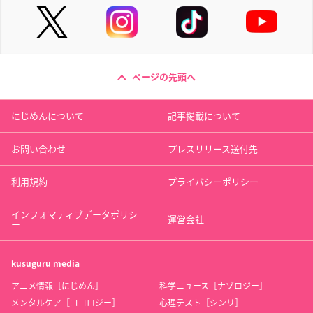
ページの先頭へ
にじめんについて
記事掲載について
お問い合わせ
プレスリリース送付先
利用規約
プライバシーポリシー
インフォマティブデータポリシ
運営会社
ー
kusuguru
media
アニメ情報［にじめん］
科学ニュース［ナゾロジー］
メンタルケア［ココロジー］
心理テスト［シンリ］