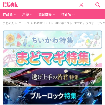
に
じ
め
ん
作品名
声優
舞台俳優
作者名
にじめん
>
ニュース
>
B-PROJECT
> 2016年ラスト『Bプロ』ラジオ「ガン