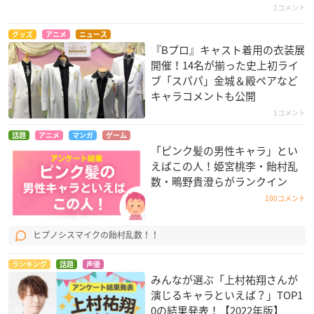
2コメント
グッズ
アニメ
ニュース
『Bプロ』キャスト着用の衣装展
開催！14名が揃った史上初ライ
ブ「スパパ」金城＆殿ペアなど
キャラコメントも公開
1コメント
話題
アニメ
マンガ
ゲーム
「ピンク髪の男性キャラ」とい
えばこの人！姫宮桃李・飴村乱
数・鴫野貴澄らがランクイン
100コメント
ヒプノシスマイクの飴村乱数！！
ランキング
話題
声優
みんなが選ぶ「上村祐翔さんが
演じるキャラといえば？」TOP1
0の結果発表！【2022年版】