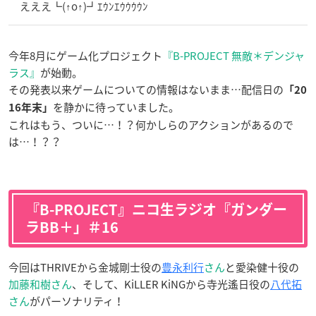
えええ┗(↑o↑)┛ｴｳﾝｴｳｳｳｳﾝ
今年8月にゲーム化プロジェクト
『B-PROJECT 無敵＊デンジャ
ラス』
が始動。
その発表以来ゲームについての情報はないまま…配信日の
「20
を静かに待っていました。
16年末」
これはもう、ついに…！？何かしらのアクションがあるので
は…！？？
『B-PROJECT』ニコ生ラジオ『ガンダー
ラBB＋」＃16
今回はTHRIVEから金城剛士役の
豊永利行
さん
と愛染健十役の
加藤和樹さん
、そして、KiLLER KiNGから寺光遙日役の
八代拓
さん
がパーソナリティ！