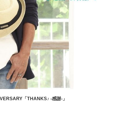
VERSARY「THANKS♪ -感謝-」