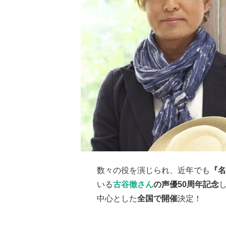
数々の役を演じられ、近年でも
『名
いる
古谷徹さん
の声優50周年記念
中心とした
全国で開催
決定！