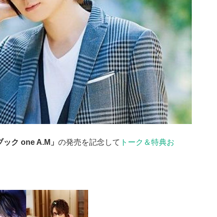
ック one A.M」
の発売を記念して
トーク＆特典お