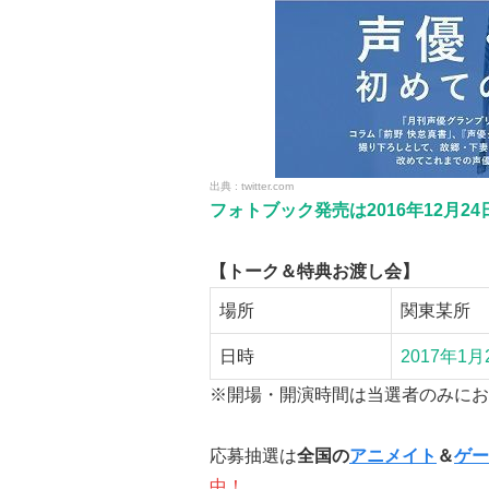
twitter.com
フォトブック発売は2016年12月24日
【トーク＆特典お渡し会】
場所
関
日時
2017年1月
※開場・開演時間は当選者のみにお
応募抽選は
全国の
アニメイト
＆
ゲー
中！