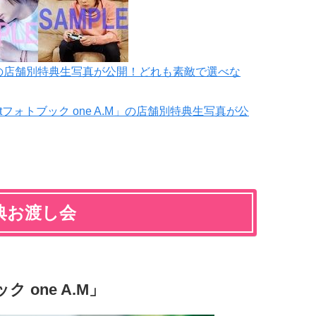
」の店舗別特典生写真が公開！どれも素敵で選べな
stフォトブック one A.M」の店舗別特典生写真が公
典お渡し会
 one A.M」