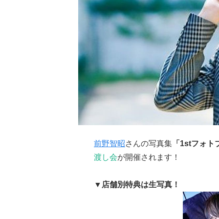
前野智昭
さんの写真集
「1stフォトブ
渡し会
が開催されます！
▼店舗別特典は生写真！