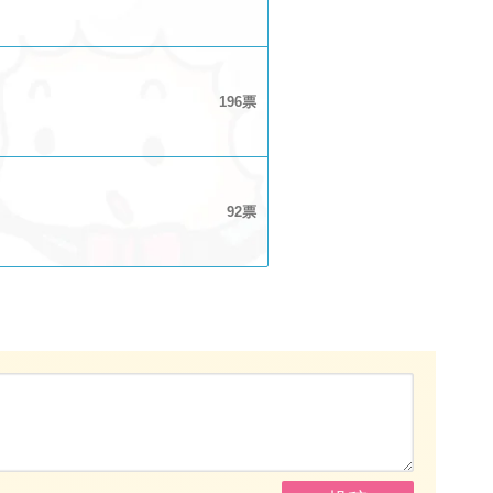
196
92