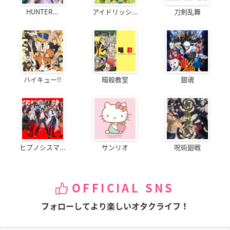
HUNTER...
アイドリッシ...
刀剣乱舞
ハイキュー!!
暗殺教室
銀魂
ヒプノシスマ...
サンリオ
呪術廻戦
OFFICIAL SNS
フォローしてより楽しいオタクライフ！