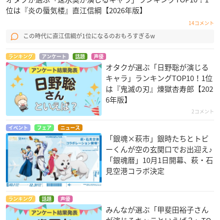
位は『炎の蜃気楼』直江信綱【2026年版】
14コメント
この時代に直江信綱が1位になるのおもろすぎるw
ランキング
アンケート
話題
声優
オタクが選ぶ「日野聡が演じる
キャラ」ランキングTOP10！1位
は『鬼滅の刃』煉󠄁獄杏寿郎【202
6年版】
2コメント
イベント
フェア
ニュース
「銀魂×萩市」銀時たちとトビ
ーくんが空の玄関口でお出迎え♪
「銀魂暦」10月1日開幕、萩・石
見空港コラボ決定
ランキング
話題
声優
みんなが選ぶ「甲斐田裕子さん