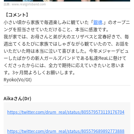
www.realgirlsband.com
【コメント】
小さい頃から家族で毎週楽しみに観ていた「
銀魂
.」のオープニ
ングを担当させていただけること、本当に感激です。
我が家では、お母さんと弟が大のエリザベスと定春好きで、毎
週出てくるたびに家族ではしゃぎながら観ていたので、お話を
いただいた時は本当に泣いて喜びました。今年メジャーデビュ
ーしたばかりの新人ガールズバンドである私達ЯeaLに懸けて
くださったからには、全力で期待に応えていきたいと思いま
す。3ヶ月間よろしくお願いします。
Ryoko(Vo/Gt)
Aikaさん(Dr)
https://twitter.com/drum_real/status/805579573119176704
https://twitter.com/drum_real/status/805579689892773888