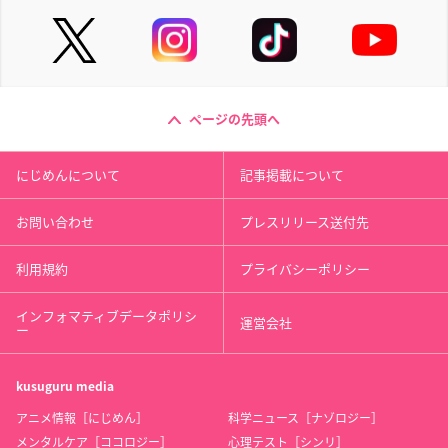
ページの先頭へ
にじめんについて
記事掲載について
お問い合わせ
プレスリリース送付先
利用規約
プライバシーポリシー
インフォマティブデータポリシ
運営会社
ー
kusuguru
media
アニメ情報［にじめん］
科学ニュース［ナゾロジー］
メンタルケア［ココロジー］
心理テスト［シンリ］