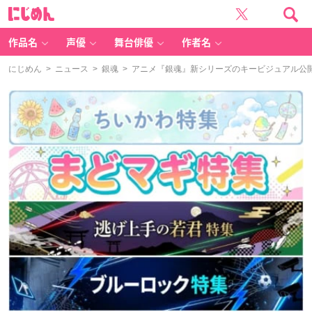
に
じ
め
ん
作品名
声優
舞台俳優
作者名
にじめん
>
ニュース
>
銀魂
> アニメ『銀魂』新シリーズのキービジュアル公