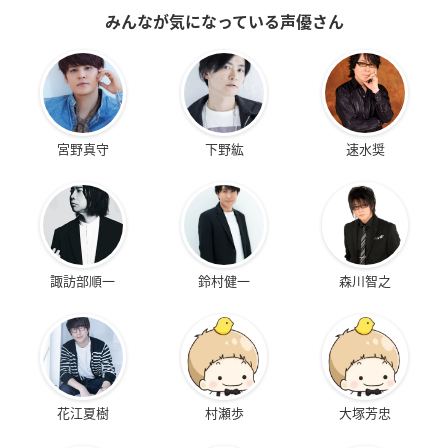
みんなが気になっている声優さん
宮野真守
下野紘
速水奨
諏訪部順一
鈴村健一
森川智之
花江夏樹
村瀬歩
大塚芳忠