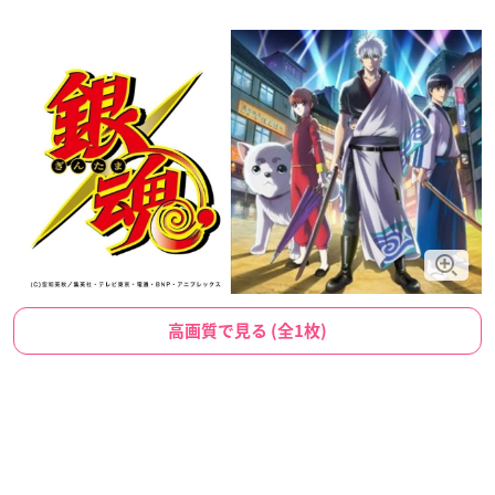
高画質で見る (全1枚)