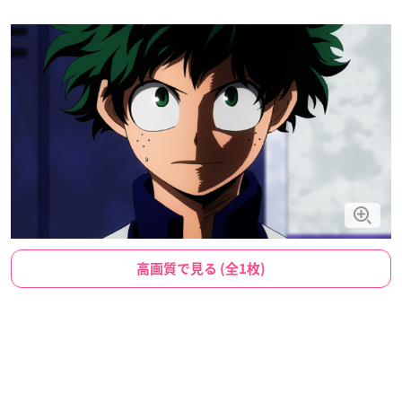
高画質で見る (全1枚)