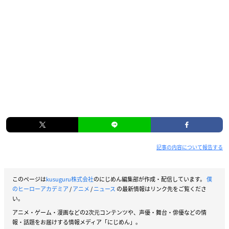
記事の内容について報告する
このページは
kusuguru株式会社
のにじめん編集部が作成・配信しています。
僕
のヒーローアカデミア
/
アニメ
/
ニュース
の最新情報はリンク先をご覧くださ
い。
アニメ・ゲーム・漫画などの2次元コンテンツや、声優・舞台・俳優などの情
報・話題をお届けする情報メディア「にじめん」。