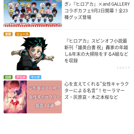
ぎ♪『ヒロアカ』×and GALLERY
コラボカフェ9月2日開幕！全23
種グッズ登場
書籍
ニュース
『ヒロアカ』スピンオフ小説最
新刊「雄英白書 祝」轟家の年越
し&年末の大掃除をするA組など
を収録
1コメント
話題
アニメ
マンガ
心を支えてくれる“女性キャラク
ターによる名言”！セーラマー
ズ・灰原哀・木之本桜など