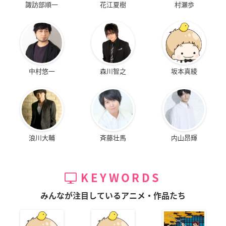
諏訪部順一
花江夏樹
村瀬歩
中村悠一
森川智之
坂本真綾
浪川大輔
斉藤壮馬
内山昂輝
KEYWORDS
みんなが注目しているアニメ・作品たち