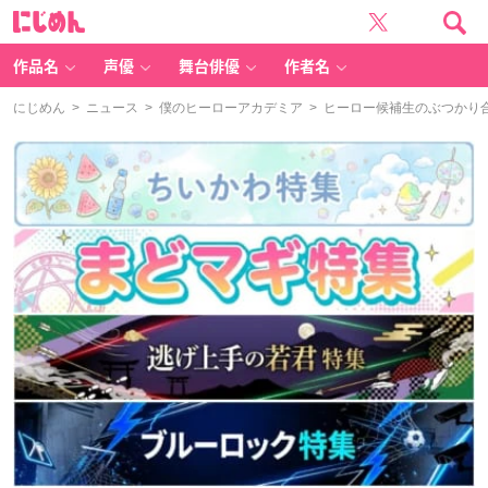
に
じ
め
ん
作品名
声優
舞台俳優
作者名
にじめん
>
ニュース
>
僕のヒーローアカデミア
> ヒーロー候補生のぶつかり