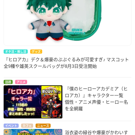
オタ活・推し活
グッズ
『ヒロアカ』デク＆爆豪のぷぷぐるみが可愛すぎ♪ マスコット
全9種や雄英スクールバッグが8月3日受注開始
話題
アニメ
『僕のヒーローアカデミア（ヒ
ロアカ）』キャラクター一覧
個性・アニメ声優・ヒーロー名
を全網羅
イベント
カフェ
ニュース
浴衣姿の緑谷や爆豪がかわいす