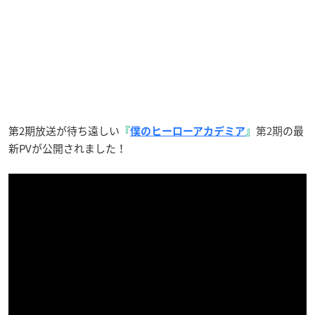
第2期放送が待ち遠しい
第2期
の最
『
僕のヒーローアカデミア
』
新PVが公開されました！