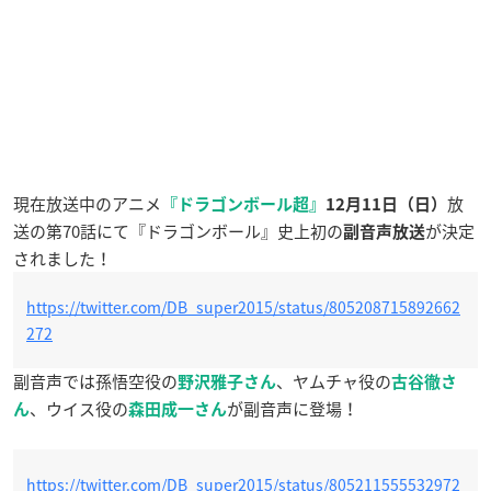
現在放送中のアニメ
放
『ドラゴンボール超』
12月11日（日）
送の第70話にて『ドラゴンボール』史上初の
が決定
副音声放送
されました！
https://twitter.com/DB_super2015/status/805208715892662
272
副音声では孫悟空役の
、ヤムチャ役の
野沢雅子さん
古谷徹さ
、ウイス役の
が副音声に登場！
ん
森田成一さん
https://twitter.com/DB_super2015/status/805211555532972