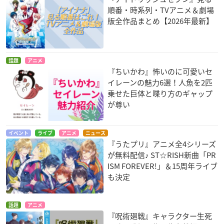
順番・時系列・TVアニメ＆劇場
版全作品まとめ【2026年最新】
話題
アニメ
『ちいかわ』怖いのに可愛いセ
イレーンの魅力6選！人魚を2匹
乗せた巨体と喋り方のギャップ
が尊い
イベント
ライブ
アニメ
ニュース
『うたプリ』アニメ全4シリーズ
が無料配信♪ ST☆RISH新曲「PR
ISM FOREVER!」＆15周年ライブ
も決定
話題
アニメ
『呪術廻戦』キャラクター生死