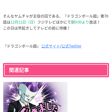
そんなヤムチャが主役の回である、『ドラゴンボール超』第70
話は
12月11日（日）
フジテレビほかにて
朝9:00より
放送！
この日は早起きしてテレビの前に待機！
『ドラゴンボール超』
公式サイト
/
公式Twitter
関連記事