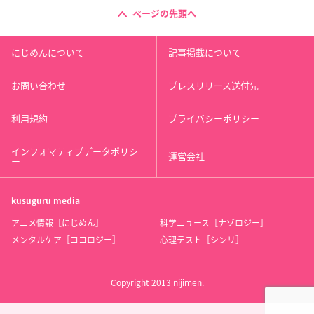
ページの先頭へ
にじめんについて
記事掲載について
お問い合わせ
プレスリリース送付先
利用規約
プライバシーポリシー
インフォマティブデータポリシ
運営会社
ー
kusuguru
media
アニメ情報［にじめん］
科学ニュース［ナゾロジー］
メンタルケア［ココロジー］
心理テスト［シンリ］
Copyright 2013 nijimen.