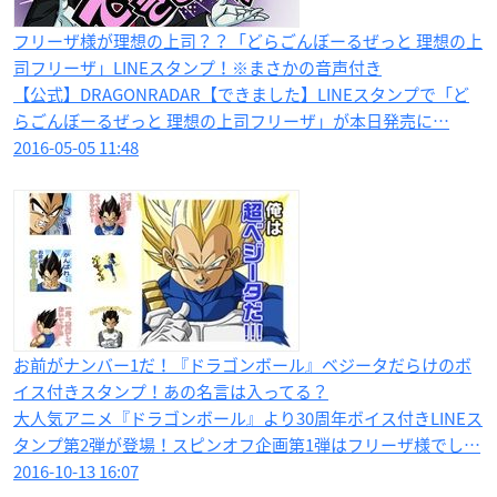
フリーザ様が理想の上司？？「どらごんぼーるぜっと 理想の上
司フリーザ」LINEスタンプ！※まさかの音声付き
【公式】DRAGONRADAR【できました】LINEスタンプで「ど
らごんぼーるぜっと 理想の上司フリーザ」が本日発売に…
2016-05-05 11:48
お前がナンバー1だ！『ドラゴンボール』ベジータだらけのボ
イス付きスタンプ！あの名言は入ってる？
大人気アニメ『ドラゴンボール』より30周年ボイス付きLINEス
タンプ第2弾が登場！スピンオフ企画第1弾はフリーザ様でし…
2016-10-13 16:07