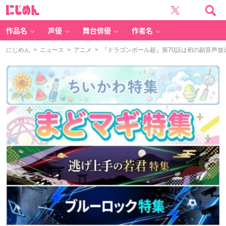
に
じ
め
ん
作品名
声優
舞台俳優
作者名
にじめん
>
ニュース
>
アニメ
> 『ドラゴンボール超』第70話は初の副音声