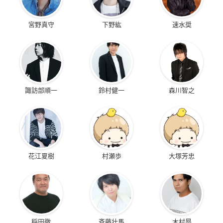
宮野真守
下野紘
速水奨
諏訪部順一
鈴村健一
森川智之
花江夏樹
村瀬歩
大塚芳忠
稲田徹
斉藤壮馬
木村昴