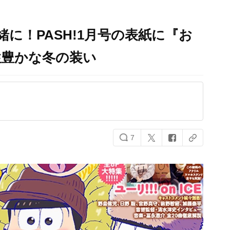
に！PASH!1月号の表紙に『お
性豊かな冬の装い
7