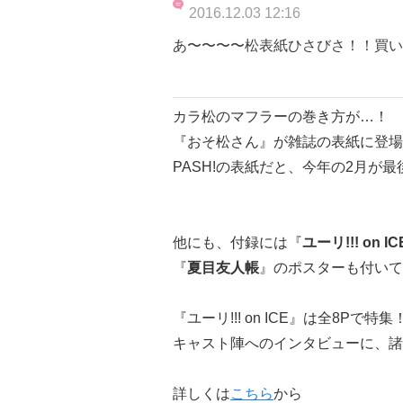
2016.12.03 12:16
あ〜〜〜〜松表紙ひさびさ！！買い
カラ松のマフラーの巻き方が…！
『おそ松さん』が雑誌の表紙に登場
PASH!の表紙だと、今年の2月が
他にも、付録には『
ユーリ!!! on IC
『
夏目友人帳
』のポスターも付いて
『ユーリ!!! on ICE』は全8Pで特集
キャスト陣へのインタビューに、諸
詳しくは
こちら
から