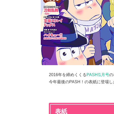
2016年を締めくくる
PASH!1月号
の
今年最後のPASH！の表紙に登場し
表紙