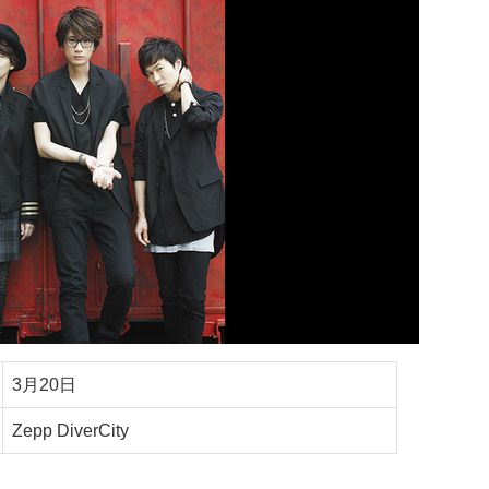
3月20日
Zepp DiverCity