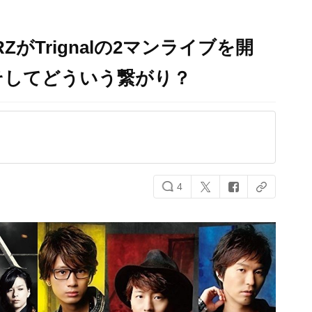
RZがTrignalの2マンライブを開
そしてどういう繋がり？
4