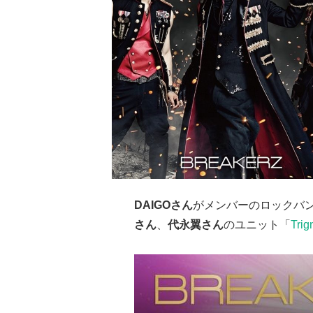
DAIGOさん
がメンバーのロックバ
さん
、
代永翼さん
のユニット「
Trig