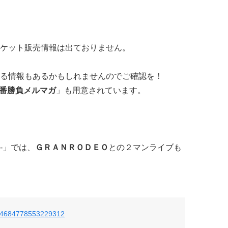
ケット販売情報は出ておりません。
る情報もあるかもしれませんのでご確認を！
0番勝負メルマガ
」も用意されています。
S-」では、
ＧＲＡＮＲＯＤＥＯ
との２マンライブも
/804684778553229312