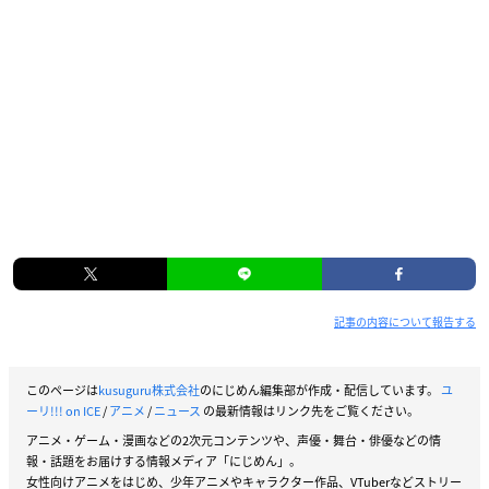
記事の内容について報告する
このページは
kusuguru株式会社
のにじめん編集部が作成・配信しています。
ユ
ーリ!!! on ICE
/
アニメ
/
ニュース
の最新情報はリンク先をご覧ください。
アニメ・ゲーム・漫画などの2次元コンテンツや、声優・舞台・俳優などの情
報・話題をお届けする情報メディア「にじめん」。
女性向けアニメをはじめ、少年アニメやキャラクター作品、VTuberなどストリー