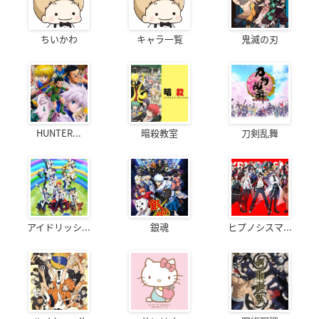
ちいかわ
キャラ一覧
鬼滅の刃
HUNTER...
暗殺教室
刀剣乱舞
アイドリッシ...
銀魂
ヒプノシスマ...