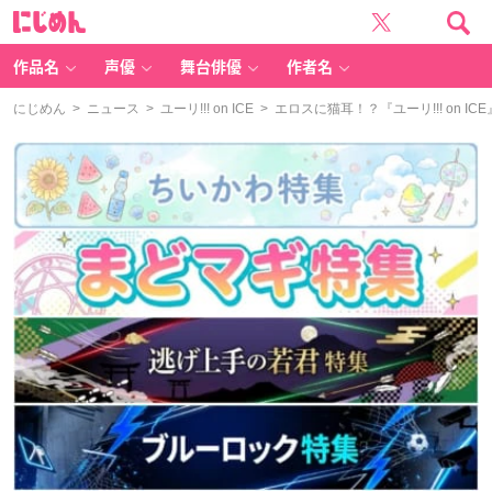
に
じ
め
ん
作品名
声優
舞台俳優
作者名
にじめん
>
ニュース
>
ユーリ!!! on ICE
> エロスに猫耳！？『ユーリ!!! on 