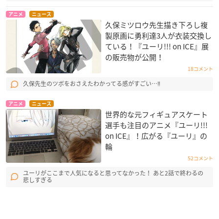
アニメ
ニュース
久保ミツロウ先生描き下ろし複
製原画に勇利達3人が衣装交換し
ている！『ユーリ!!! on ICE』展
の販売物が公開！
18コメント
久保先生のツボをおさえたわかってる感がすごい…‼
アニメ
ニュース
世界的な元フィギュアスケート
選手も注目のアニメ『ユーリ!!!
on ICE』！広がる『ユーリ』の
輪
52コメント
ユーリがここまで人気になると思ってなかった！ あと2話で終わるの
悲しすぎる