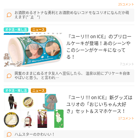
25コメント
お酒飲めるオトナな勇利とお酒飲めないコドモなユリオになんだか萌
えます(*´Д｀*)
オタ活・推し活
ニュース
『ユーリ!!! on ICE』のプリロー
ルケーキが登場！あのシーンや
このシーンがケーキになって
る！
7コメント
興奮のままにぬるオタ友人へ宣伝したら、 温泉以前にプリケーキ自体
やばいと思う。 と言われ…
オタ活・推し活
ニュース
『ユーリ !!! on ICE』新グッズは
ユリオの「おじいちゃん大好
き」セット＆スマホケース！
17コメント
ハムスターのかわいい！