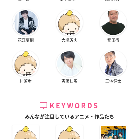
花江夏樹
大塚芳忠
稲田徹
村瀬歩
斉藤壮馬
三宅健太
KEYWORDS
みんなが注目しているアニメ・作品たち