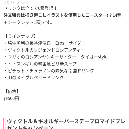
twitter.com
ドリンクは全てで6種登場！
(全14種
注文特典
は
描き起こしイラストを使用したコースター
＋シークレット1種)です。
【ラインナップ】
・勝生勇利の長谷津温泉−Eros−サイダー
・ヴィクトルのレジェンドロシアンティー
・ユリオのロシアンヤンキーサイダー タイガーstyle
・イ・スンギルの韓国風ピリ辛スープ
・ピチット・チュラノンの陽気な南国ドリンク
・JJのメイプルベリードリンク
【価格】
各500円
ヴィクトル＆ギオルギーバースデーブロマイドプレ
ゼントキャンペーン