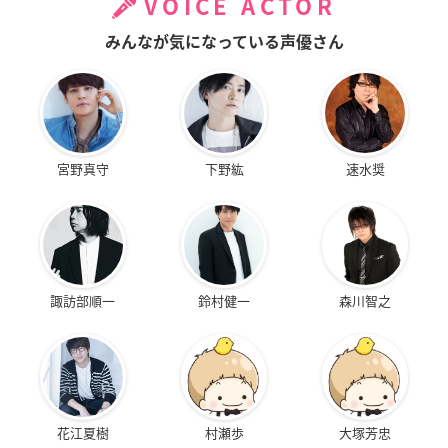
VOICE ACTOR
みんなが気になっている声優さん
宮野真守
下野紘
速水奨
諏訪部順一
鈴村健一
森川智之
花江夏樹
村瀬歩
大塚芳忠