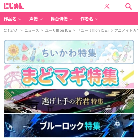
に
じ
め
ん
作品名
声優
舞台俳優
作者名
にじめん
>
ニュース
>
ユーリ!!! on ICE
> 『ユーリ!!! on ICE』とアニ