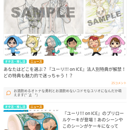
オタ活・推し活
ニュース
あなたはどこを選ぶ？『ユーリ!!! on ICE』法人別特典が解禁！
どの特典も魅力的で迷っちゃう！？
25コメント
お酒飲めるオトナな勇利とお酒飲めないコドモなユリオになんだか萌
えます(*´Д｀*)
オタ活・推し活
ニュース
『ユーリ!!! on ICE』のプリロー
ルケーキが登場！あのシーンや
このシーンがケーキになって