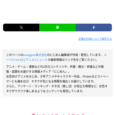
記事の内容について報告する
このページは
kusuguru株式会社
のにじめん編集部が作成・配信しています。
ユ
ーリ!!! on ICE
/
アニメ
/
ニュース
の最新情報はリンク先をご覧ください。
アニメ・ゲーム・漫画などの2次元コンテンツや、声優・舞台・俳優などの情
報・話題をお届けする情報メディア「にじめん」。
女性向けアニメをはじめ、少年アニメやキャラクター作品、VTuberなどストリー
マーにも幅を広げ、オタクが気になる情報を幅広くお届けしています。
さらに、アンケート・ランキング・オタ活（推し活）お役立ち情報など、女性オ
タクがワクワク楽しめるようなコンテンツも発信しています。