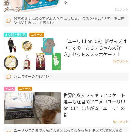
る！
7コメント
興奮のままにぬるオタ友人へ宣伝したら、 温泉以前にプリケーキ自体
やばいと思う。 と言われ…
オタ活・推し活
ニュース
『ユーリ !!! on ICE』新グッズは
ユリオの「おじいちゃん大好
き」セット＆スマホケース！
17コメント
ハムスターのかわいい！
アニメ
ニュース
世界的な元フィギュアスケート
選手も注目のアニメ『ユーリ!!!
on ICE』！広がる『ユーリ』の
輪
52コメント
ユーリがここまで人気になると思ってなかった！ あと2話で終わるの