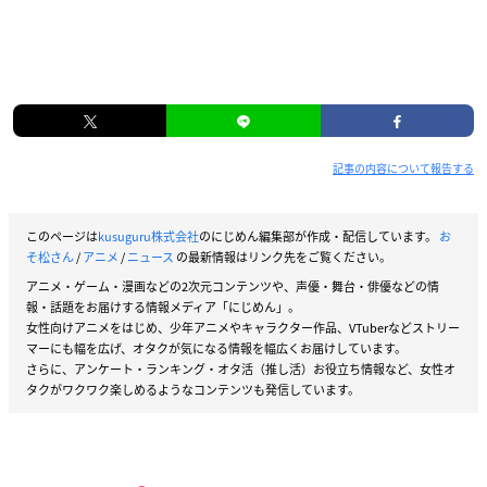
記事の内容について報告する
このページは
kusuguru株式会社
のにじめん編集部が作成・配信しています。
お
そ松さん
/
アニメ
/
ニュース
の最新情報はリンク先をご覧ください。
アニメ・ゲーム・漫画などの2次元コンテンツや、声優・舞台・俳優などの情
報・話題をお届けする情報メディア「にじめん」。
女性向けアニメをはじめ、少年アニメやキャラクター作品、VTuberなどストリー
マーにも幅を広げ、オタクが気になる情報を幅広くお届けしています。
さらに、アンケート・ランキング・オタ活（推し活）お役立ち情報など、女性オ
タクがワクワク楽しめるようなコンテンツも発信しています。