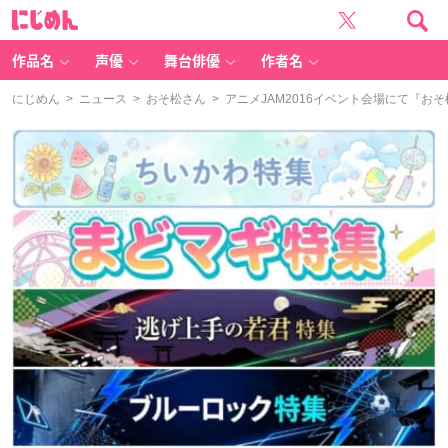
に
じ
め
ん
作品名
声優
舞台俳優
作者名
にじめん
>
ニュース
>
おそ松さん
> アニメJAM2016イベント会場にて『