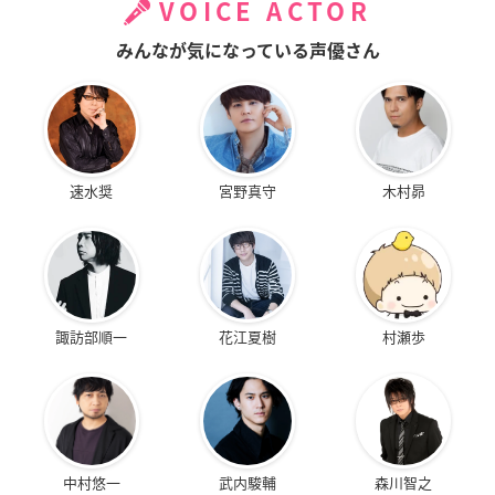
VOICE ACTOR
みんなが気になっている声優さん
速水奨
宮野真守
木村昴
諏訪部順一
花江夏樹
村瀬歩
中村悠一
武内駿輔
森川智之