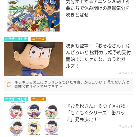
気分が上がるアニソン26選！神
曲たちで休み明けの憂鬱気分を
吹きとばせ
オタ活・推し活
ニュース
次男も登場！『おそ松さん』ね
んどろいど 松野カラ松予約受付
開始！またせたな、カラ松ガー
ルズ！
4コメント
キラキラ目の上にグラサンをつけた写真、かっこいい！ 見てない方は
是非公式サイトで見てきて…
オタ活・推し活
ニュース
『おそ松さん』６つ子×好物
「もぐもぐシリーズ 缶バッ
チ」発売決定！
7コメント