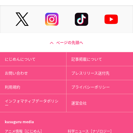
ページの先頭へ
にじめんについて
記事掲載について
お問い合わせ
プレスリリース送付先
利用規約
プライバシーポリシー
インフォマティブデータポリシ
運営会社
ー
kusuguru
media
アニメ情報［にじめん］
科学ニュース［ナゾロジー］