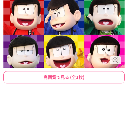
高画質で見る (全1枚)