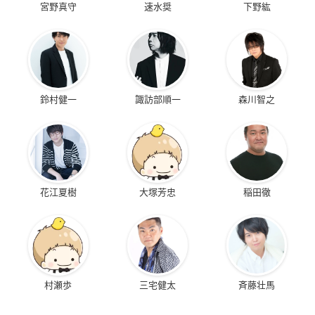
宮野真守
速水奨
下野紘
鈴村健一
諏訪部順一
森川智之
花江夏樹
大塚芳忠
稲田徹
村瀬歩
三宅健太
斉藤壮馬