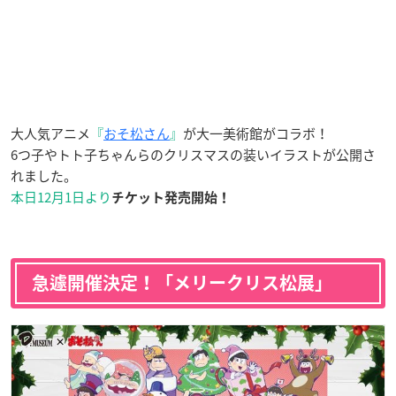
大人気アニメ
『
おそ松さん
』
が大一美術館がコラボ！
6つ子やトト子ちゃんらのクリスマスの装いイラストが公開さ
れました。
本日12月1日より
チケット発売開始！
急遽開催決定！「メリークリス松展」