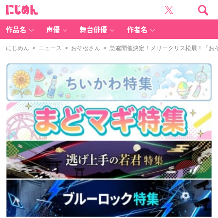
に
じ
め
ん
作品名
声優
舞台俳優
作者名
にじめん
>
ニュース
>
おそ松さん
> 急遽開催決定！メリークリス松展！『お