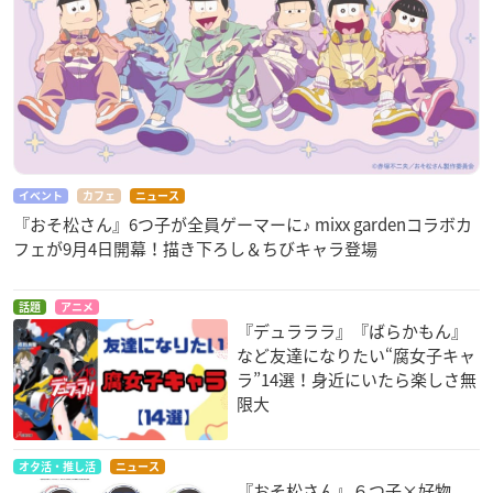
イベント
カフェ
ニュース
『おそ松さん』6つ子が全員ゲーマーに♪ mixx gardenコラボカ
フェが9月4日開幕！描き下ろし＆ちびキャラ登場
話題
アニメ
『デュラララ』『ばらかもん』
など友達になりたい“腐女子キャ
ラ”14選！身近にいたら楽しさ無
限大
オタ活・推し活
ニュース
『おそ松さん』６つ子×好物