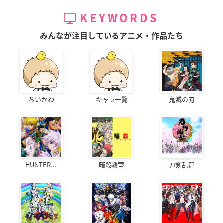
KEYWORDS
みんなが注目しているアニメ・作品たち
ちいかわ
キャラ一覧
鬼滅の刃
HUNTER...
暗殺教室
刀剣乱舞