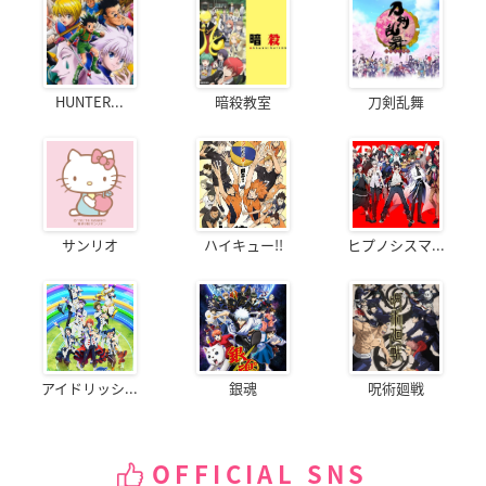
HUNTER...
暗殺教室
刀剣乱舞
サンリオ
ハイキュー!!
ヒプノシスマ...
アイドリッシ...
銀魂
呪術廻戦
OFFICIAL SNS