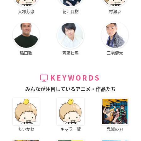
大塚芳忠
花江夏樹
村瀬歩
稲田徹
斉藤壮馬
三宅健太
KEYWORDS
みんなが注目しているアニメ・作品たち
ちいかわ
キャラ一覧
鬼滅の刃