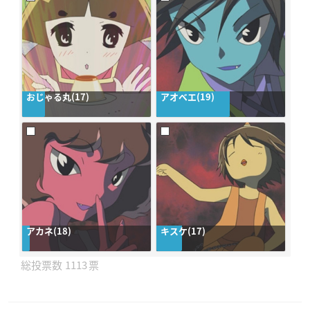
おじゃる丸(17)
アオベエ(19)
アカネ(18)
キスケ(17)
1113