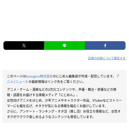
記事の内容について報告する
このページは
kusuguru株式会社
のにじめん編集部が作成・配信しています。
ア
ニメ
/
ニュース
の最新情報はリンク先をご覧ください。
アニメ・ゲーム・漫画などの2次元コンテンツや、声優・舞台・俳優などの情
報・話題をお届けする情報メディア「にじめん」。
女性向けアニメをはじめ、少年アニメやキャラクター作品、VTuberなどストリー
マーにも幅を広げ、オタクが気になる情報を幅広くお届けしています。
さらに、アンケート・ランキング・オタ活（推し活）お役立ち情報など、女性オ
タクがワクワク楽しめるようなコンテンツも発信しています。