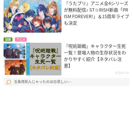
『うたプリ』アニメ全4シリーズ
が無料配信♪ ST☆RISH新曲「PR
ISM FOREVER!」＆15周年ライブ
も決定
話題
アニメ
『呪術廻戦』キャラクター生死
一覧！登場人物の生存状況をわ
かりやすく紹介【ネタバレ注
意】
6コメント
五条悟死んじゃったのは😞悲しい⋯