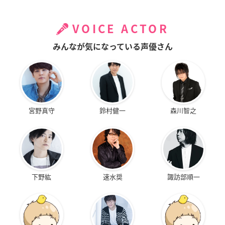
VOICE ACTOR
みんなが気になっている声優さん
宮野真守
鈴村健一
森川智之
下野紘
速水奨
諏訪部順一