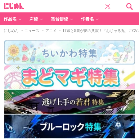
に
じ
め
ん
作品名
声優
舞台俳優
作者名
にじめん
>
ニュース
>
アニメ
> 17歳と5歳が夢の共演！『おじゃる丸』にCV