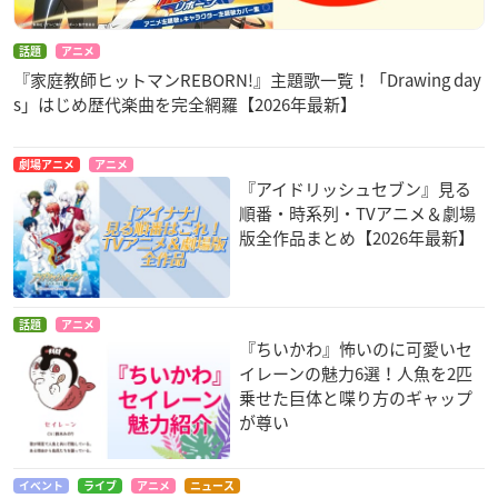
話題
アニメ
『家庭教師ヒットマンREBORN!』主題歌一覧！「Drawing day
s」はじめ歴代楽曲を完全網羅【2026年最新】
劇場アニメ
アニメ
『アイドリッシュセブン』見る
順番・時系列・TVアニメ＆劇場
版全作品まとめ【2026年最新】
話題
アニメ
『ちいかわ』怖いのに可愛いセ
イレーンの魅力6選！人魚を2匹
乗せた巨体と喋り方のギャップ
が尊い
イベント
ライブ
アニメ
ニュース