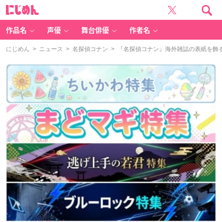
に
じ
め
ん
作品名
声優
舞台俳優
作者名
にじめん
>
ニュース
>
名探偵コナン
> 『名探偵コナン』海外雑誌の表紙を飾