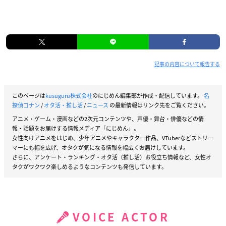
記事の内容について報告する
このページは
kusuguru株式会社
のにじめん編集部が作成・配信しています。
名
探偵コナン
/
オタ活・推し活
/
ニュース
の最新情報はリンク先をご覧ください。
アニメ・ゲーム・漫画などの2次元コンテンツや、声優・舞台・俳優などの情
報・話題をお届けする情報メディア「にじめん」。
女性向けアニメをはじめ、少年アニメやキャラクター作品、VTuberなどストリー
マーにも幅を広げ、オタクが気になる情報を幅広くお届けしています。
さらに、アンケート・ランキング・オタ活（推し活）お役立ち情報など、女性オ
タクがワクワク楽しめるようなコンテンツも発信しています。
VOICE ACTOR