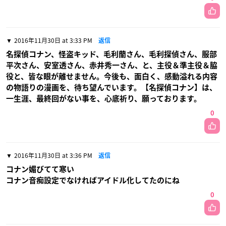
2016年11月30日 at 3:33 PM
返信
名探偵コナン、怪盗キッド、毛利蘭さん、毛利探偵さん、服部
平次さん、安室透さん、赤井秀一さん、と、主役＆準主役＆脇
役と、皆な眼が離せません。今後も、面白く、感動溢れる内容
の物語りの漫画を、待ち望んでいます。【名探偵コナン】は、
一生涯、最終回がない事を、心底祈り、願っております。
0
2016年11月30日 at 3:36 PM
返信
コナン媚びてて寒い
コナン音痴設定でなければアイドル化してたのにね
0