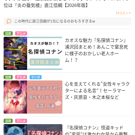
位は『炎の蜃気楼』直江信綱【2026年版】
14コメント
この時代に直江信綱が1位になるのおもろすぎるw
話題
アニメ
カオスな魅力『名探偵コナン』
浦沢回まとめ！あんこで窒息死
に様子のおかしい老人ホー
ム！？
話題
アニメ
マンガ
心を支えてくれる“女性キャラク
ターによる名言”！セーラマー
ズ・灰原哀・木之本桜など
話題
アニメ
『名探偵コナン』怪盗キッド
の“変装”は激かわ女装から衝撃