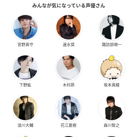
みんなが気になっている声優さん
宮野真守
速水奨
諏訪部順一
下野紘
木村昴
坂本真綾
浪川大輔
花江夏樹
森川智之