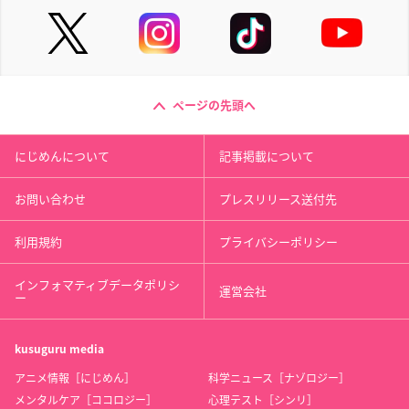
ページの先頭へ
にじめんについて
記事掲載について
お問い合わせ
プレスリリース送付先
利用規約
プライバシーポリシー
インフォマティブデータポリシ
運営会社
ー
kusuguru
media
アニメ情報［にじめん］
科学ニュース［ナゾロジー］
メンタルケア［ココロジー］
心理テスト［シンリ］