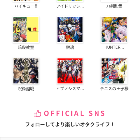
ハイキュー!!
アイドリッシ...
刀剣乱舞
暗殺教室
銀魂
HUNTER...
呪術廻戦
ヒプノシスマ...
テニスの王子様
OFFICIAL SNS
フォローしてより楽しいオタクライフ！