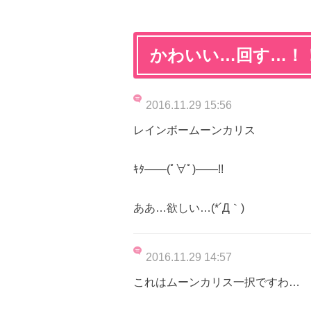
かわいい…回す…！
2016.11.29 15:56
レインボームーンカリス
ｷﾀ――(ﾟ∀ﾟ)――!!
ああ…欲しい…(*´Д｀)
2016.11.29 14:57
これはムーンカリス一択ですわ…