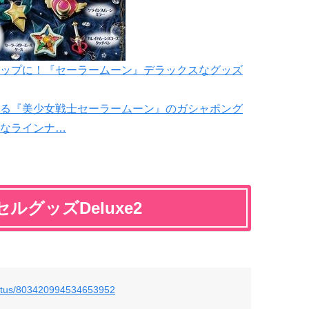
ップに！『セーラームーン』デラックスなグッズ
る『美少女戦士セーラームーン』のガシャポング
なラインナ…
グッズDeluxe2
status/803420994534653952