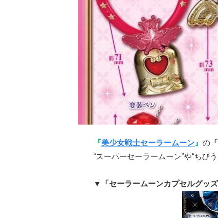
『
美少女戦士セーラームーン
』
の
「
“スーパーセーラームーン”や“ちび
▼「セーラームーンカプセルグッズDe