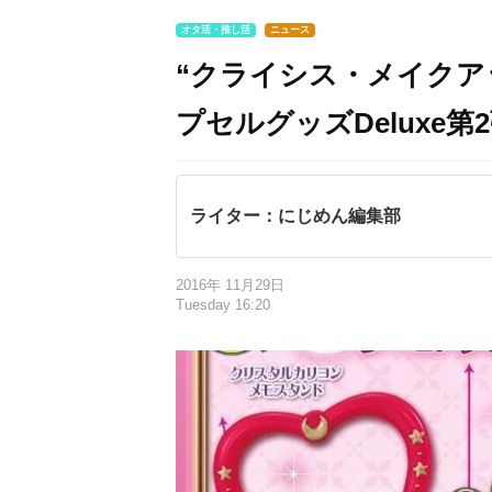
オタ活・推し活
ニュース
“クライシス・メイクア
プセルグッズDeluxe第
ライター：にじめん編集部
2016年 11月29日
Tuesday 16:20