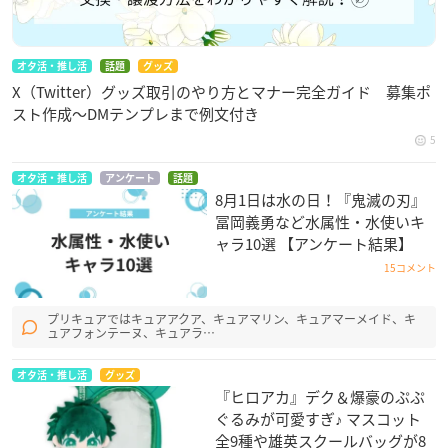
オタ活・推し活
話題
グッズ
X（Twitter）グッズ取引のやり方とマナー完全ガイド 募集ポ
スト作成〜DMテンプレまで例文付き
5
オタ活・推し活
アンケート
話題
8月1日は水の日！『鬼滅の刃』
冨岡義勇など水属性・水使いキ
ャラ10選 【アンケート結果】
15コメント
プリキュアではキュアアクア、キュアマリン、キュアマーメイド、キ
ュアフォンテーヌ、キュアラ…
オタ活・推し活
グッズ
『ヒロアカ』デク＆爆豪のぷぷ
ぐるみが可愛すぎ♪ マスコット
全9種や雄英スクールバッグが8