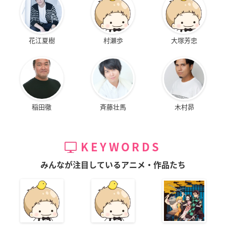
花江夏樹
村瀬歩
大塚芳忠
稲田徹
斉藤壮馬
木村昴
KEYWORDS
みんなが注目しているアニメ・作品たち