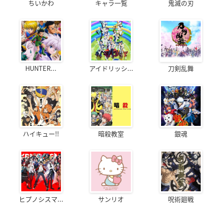
ちいかわ
キャラ一覧
鬼滅の刃
HUNTER...
アイドリッシ...
刀剣乱舞
ハイキュー!!
暗殺教室
銀魂
ヒプノシスマ...
サンリオ
呪術廻戦