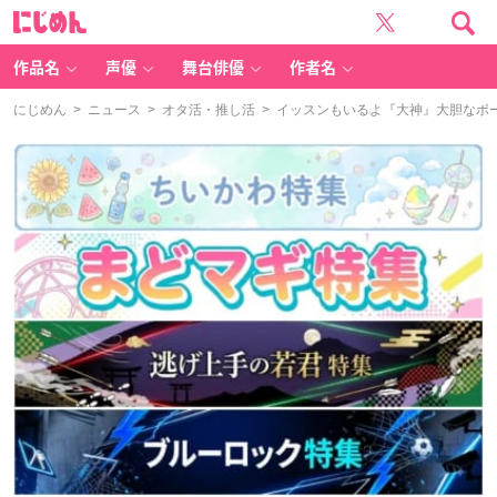
に
じ
め
ん
作品名
声優
舞台俳優
作者名
にじめん
>
ニュース
>
オタ活・推し活
> イッスンもいるよ『大神』大胆なポ