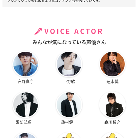
タクがワクワク楽しめるようなコンテンツも発信しています。
VOICE ACTOR
みんなが気になっている声優さん
宮野真守
下野紘
速水奨
諏訪部順一
鈴村健一
森川智之