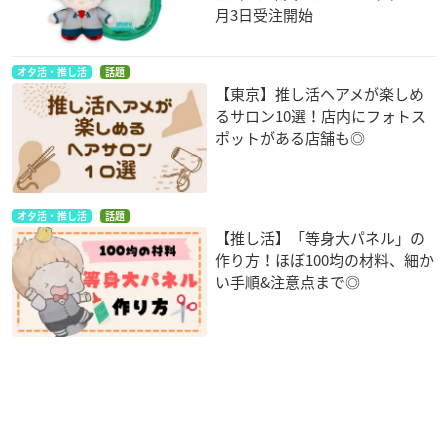
月3日受注開始
オタ活・推し活
話題
【東京】推し活ヘアメが楽しめ
るサロン10選！店内にフォトス
ポットがある店舗も◎
オタ活・推し活
話題
【推し活】「等身大パネル」の
作り方！ほぼ100均の材料、細か
い手順&注意点まで◎