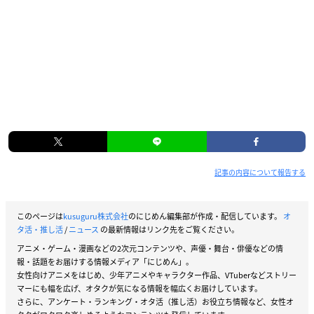
記事の内容について報告する
このページは
kusuguru株式会社
のにじめん編集部が作成・配信しています。
オ
タ活・推し活
/
ニュース
の最新情報はリンク先をご覧ください。
アニメ・ゲーム・漫画などの2次元コンテンツや、声優・舞台・俳優などの情
報・話題をお届けする情報メディア「にじめん」。
女性向けアニメをはじめ、少年アニメやキャラクター作品、VTuberなどストリー
マーにも幅を広げ、オタクが気になる情報を幅広くお届けしています。
さらに、アンケート・ランキング・オタ活（推し活）お役立ち情報など、女性オ