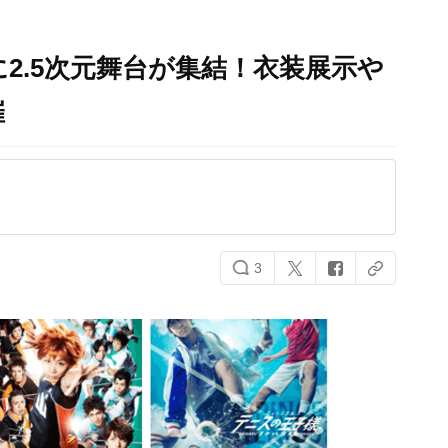
に2.5次元舞台が集結！衣装展示や
催
3