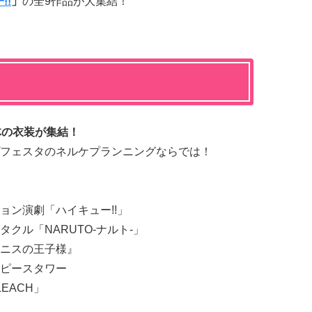
!!
」
の全9作品が大集結！
体の衣装が集結！
フェスタのネルケプランニングならでは！
ョン演劇「ハイキュー!!」
クル「NARUTO-ナルト-」
ニスの王子様』
ピースタワー
LEACH」