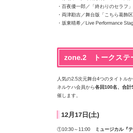
・百夜優一郎／「終わりのセラフ」The 
・両津勘吉／舞台版「こちら葛飾区
・坂東晴希／Live Performance S
zone.2 トークス
人気の2.5次元舞台4つのタイトル
ネルケハ会員から
各回100名、合計
催します。
12月17日(土)
①10:30～11:00
ミュージカル『テ