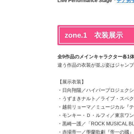
Live Performance Stage「
チア男子
zone.1 衣装展示
全9作品のメインキャラクター各1
違う作品の衣装が並ぶ姿はジャンプ
【展示衣装】
・日向翔陽／ハイパープロジェクシ
・うずまきナルト／ライブ・スペクタ
・越前リョーマ／ミュージカル『テ
・モンキー・Ｄ・ルフィ／東京ワン
・黒崎一護／「ROCK MUSICAL B
・赤場帝一／學蘭歌劇『帝一の國』