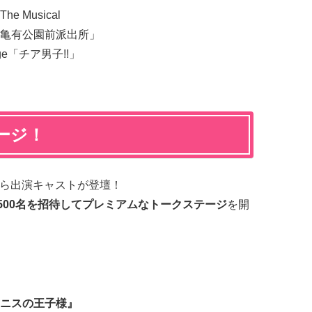
Musical
亀有公園前派出所」
tage「チア男子!!」
テージ！
から出演キャストが登壇！
500名を招待
してプレミアムなトークステージ
を開
ニスの王子様』