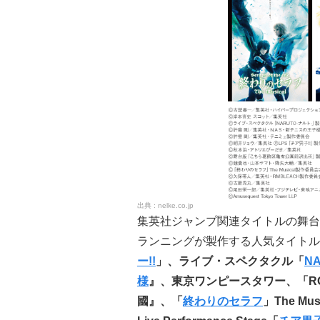
nelke.co.jp
集英社ジャンプ関連タイトルの舞台作
ランニングが製作する人気タイトル
ー!!
」、ライブ・スペクタクル「
N
様
』、東京ワンピースタワー、「ROC
國』、「
終わりのセラフ
」The 