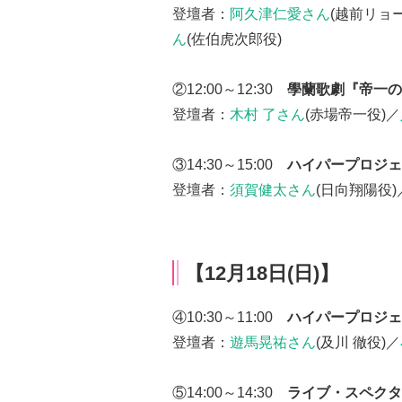
登壇者：
阿久津仁愛さん
(越前リョ
ん
(佐伯虎次郎役)
②12:00～12:30
學蘭歌劇『帝一の
登壇者：
木村 了さん
(赤場帝一役)／
③14:30～15:00
ハイパープロジェ
登壇者：
須賀健太さん
(日向翔陽役)
【12月18日(日)】
④10:30～11:00
ハイパープロジェ
登壇者：
遊馬晃祐さん
(及川 徹役)／
⑤14:00～14:30
ライブ・スペクタク