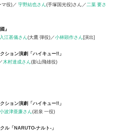
ーマ役)／
宇野結也さん
(手塚国光役)さん／
二葉 要さ
國』
入江甚儀さん
(大鷹 弾役)／
小林顕作さん
[演出]
クション演劇「ハイキュー!!」
／
木村達成さん
(影山飛雄役)
クション演劇「ハイキュー!!」
小波津亜廉さん
(岩泉 一役)
ル「NARUTO-ナルト-」