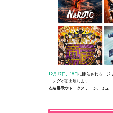
12月17日、18日
に開催される
「ジャ
ニング
が初出展します！
衣装展示やトークステージ、ミュー