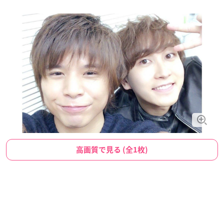
高画質で見る (全1枚)