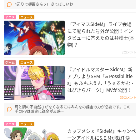
4辺りで握野さんソロきてほしいわ
アニメ
ニュース
『アイマスSideM』ライブ会場
にて配られた号外が公開！イン
タビューに答えたのは弁護士(本
物)？
2コメント
ゲーム
ニュース
『アイドルマスター SideM』新
アプリよりSEM「∞ Possibilitie
s」もふもふえん「うぇるかむ・
はぴきらパーク!」MVが公開！
30コメント
肩と腕の不自然さがなくなるにはみんなの課金の力が必要です。この
手のPVは確実に課金が反映…
アニメ
ニュース
カップメシ x 『SideM』キャンペ
ーンアイドルにS.E.Mが就任決