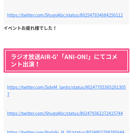
https://twitter.com/ShugoAbc/status/802547934684250112
イベントお疲れ様でした！
ラジオ放送AIR-G’「ANI-ON!」にてコメ
ント出演！
https://twitter.com/SideM_lantis/status/80247705365201305
7
https://twitter.com/ShugoAbc/status/802479362272415744
https://twitter.com/Yoshiki_N_00/status/8024802788285644