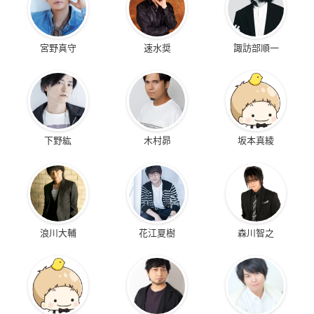
宮野真守
速水奨
諏訪部順一
下野紘
木村昴
坂本真綾
浪川大輔
花江夏樹
森川智之