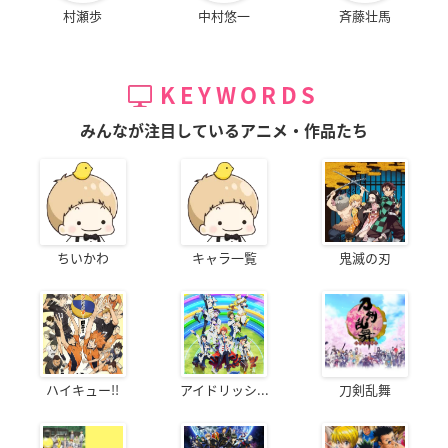
村瀬歩
中村悠一
斉藤壮馬
KEYWORDS
みんなが注目しているアニメ・作品たち
ちいかわ
キャラ一覧
鬼滅の刃
ハイキュー!!
アイドリッシ...
刀剣乱舞