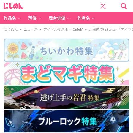
に
じ
め
ん
作品名
声優
舞台俳優
作者名
にじめん
>
ニュース
>
アイドルマスター SideM
> 北海道で行われた『アイマスS