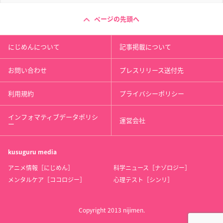
ページの先頭へ
にじめんについて
記事掲載について
お問い合わせ
プレスリリース送付先
利用規約
プライバシーポリシー
インフォマティブデータポリシ
運営会社
ー
kusuguru
media
アニメ情報［にじめん］
科学ニュース［ナゾロジー］
メンタルケア［ココロジー］
心理テスト［シンリ］
Copyright 2013 nijimen.