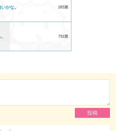
無いかな。
285
ち。
792