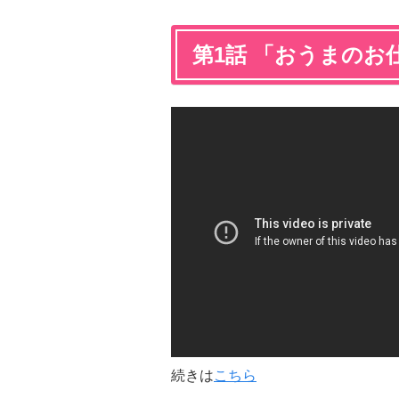
第1話 「おうまのお
続きは
こちら