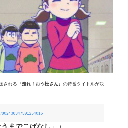
放送される『
走れ！おう松さん』
の特番タイトルが決
tus/802438347591254016
うまでこばなし」
！