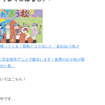
帰ってくる！競馬とコラボした「走れ!おう松さ
に完全新作アニメで復活します！長男のおそ松が競
RAと異…
いてはこちら！
中です。