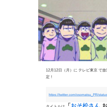
12月12日（月）に テレビ東京 で
定！
https://twitter.com/osomatsu_PR/sta
「
おそ松さん
お
タイトルは