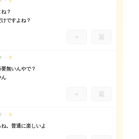
M
0
よね？
だけですよね？
＋
返
M
0
必要無いんやで？
やん
＋
返
M
0
らね。普通に楽しいよ