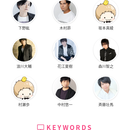
下野紘
木村昴
坂本真綾
浪川大輔
花江夏樹
森川智之
村瀬歩
中村悠一
斉藤壮馬
KEYWORDS