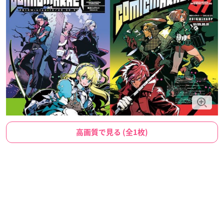
高画質で見る (全1枚)