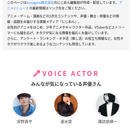
このページは
kusuguru株式会社
のにじめん編集部が作成・配信しています。
ア
ニメ
/
ニュース
の最新情報はリンク先をご覧ください。
アニメ・ゲーム・漫画などの2次元コンテンツや、声優・舞台・俳優などの情
報・話題をお届けする情報メディア「にじめん」。
女性向けアニメをはじめ、少年アニメやキャラクター作品、VTuberなどストリー
マーにも幅を広げ、オタクが気になる情報を幅広くお届けしています。
さらに、アンケート・ランキング・オタ活（推し活）お役立ち情報など、女性オ
タクがワクワク楽しめるようなコンテンツも発信しています。
VOICE ACTOR
みんなが気になっている声優さん
宮野真守
速水奨
諏訪部順一