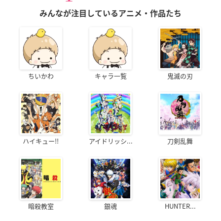
みんなが注目しているアニメ・作品たち
ちいかわ
キャラ一覧
鬼滅の刃
ハイキュー!!
アイドリッシ...
刀剣乱舞
暗殺教室
銀魂
HUNTER...