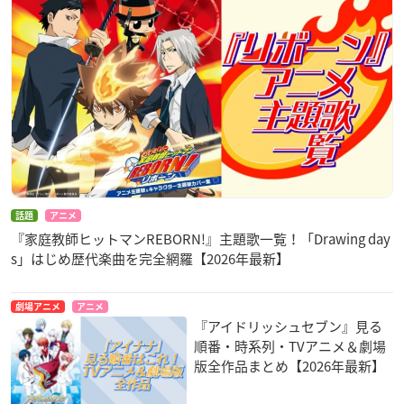
話題
アニメ
『家庭教師ヒットマンREBORN!』主題歌一覧！「Drawing day
s」はじめ歴代楽曲を完全網羅【2026年最新】
劇場アニメ
アニメ
『アイドリッシュセブン』見る
順番・時系列・TVアニメ＆劇場
版全作品まとめ【2026年最新】