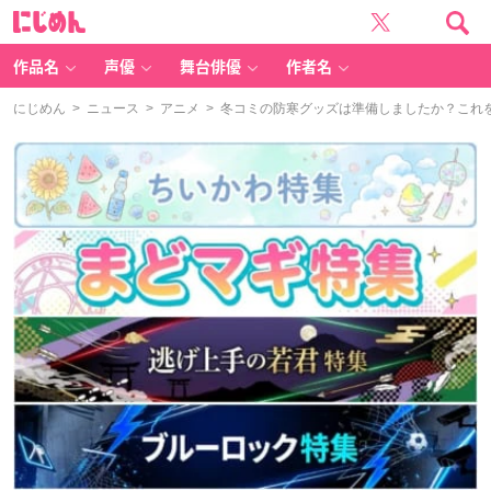
に
じ
め
ん
作品名
声優
舞台俳優
作者名
にじめん
>
ニュース
>
アニメ
> 冬コミの防寒グッズは準備しましたか？これ