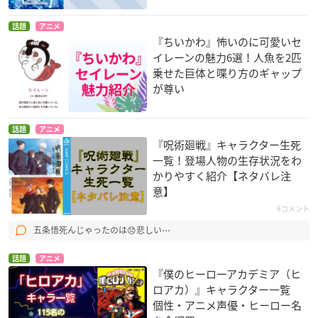
話題
アニメ
『ちいかわ』怖いのに可愛いセ
イレーンの魅力6選！人魚を2匹
乗せた巨体と喋り方のギャップ
が尊い
話題
アニメ
『呪術廻戦』キャラクター生死
一覧！登場人物の生存状況をわ
かりやすく紹介【ネタバレ注
意】
6コメント
五条悟死んじゃったのは😞悲しい⋯
話題
アニメ
『僕のヒーローアカデミア（ヒ
ロアカ）』キャラクター一覧
個性・アニメ声優・ヒーロー名