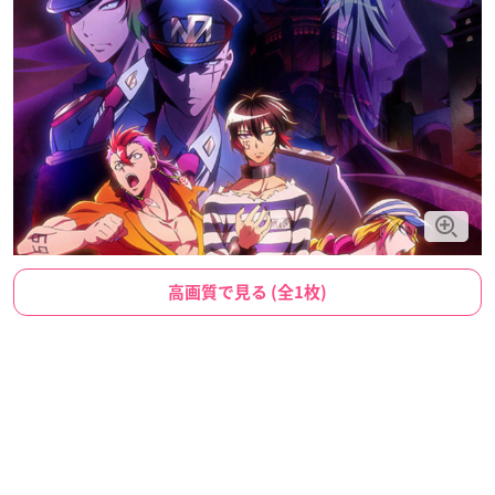
高画質で見る (全1枚)