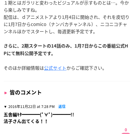
１期とはガラリと変わったビジュアルが示すものとは…。今か
ら楽しみですね。
配信は、ｄアニメストアより1月4日に開始され、それを皮切り
に1月7日からcomico（ナンバカチャンネル）、ニコニコチャ
ンネルほかでスタートし、毎週更新予定です。
さらに、2期スタートの14話のみ、1月7日からこの番組公式H
Pにて無料公開予定です。
そのほか詳細情報は
公式サイト
からご確認下さい。
皆のコメント
2016年11月22日 at 7:28 PM
返信
五舎編ｷﾀ━━━━(ﾟ∀ﾟ)━━━━!!
法子さん出てくる！！
0