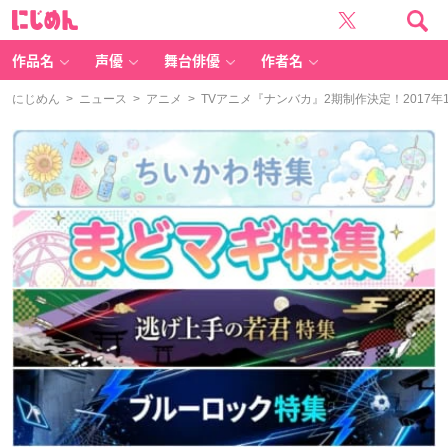
に
じ
め
ん
作品名
声優
舞台俳優
作者名
にじめん
>
ニュース
>
アニメ
> TVアニメ『ナンバカ』2期制作決定！2017