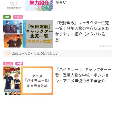
が尊い
話題
アニメ
『呪術廻戦』キャラクター生死
一覧！登場人物の生存状況をわ
かりやすく紹介【ネタバレ注
意】
6コメント
五条悟死んじゃったのは😞悲しい⋯
アニメ
声優
『ハイキュー!!』キャラクター一
覧！登場人物を学校・ポジショ
ン・アニメ声優つきで全紹介