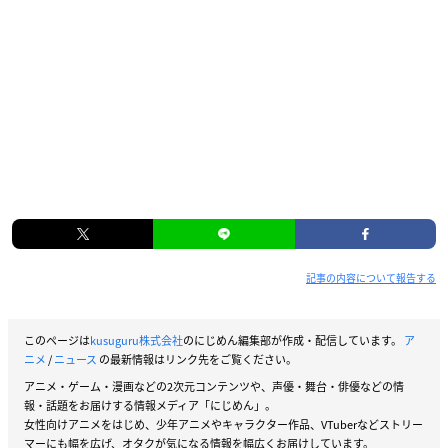
記事の内容について報告する
このページは
kusuguru株式会社
のにじめん編集部が作成・配信しています。
ア
ニメ
/
ニュース
の最新情報はリンク先をご覧ください。
アニメ・ゲーム・漫画などの2次元コンテンツや、声優・舞台・俳優などの情
報・話題をお届けする情報メディア「にじめん」。
女性向けアニメをはじめ、少年アニメやキャラクター作品、VTuberなどストリー
マーにも幅を広げ、オタクが気になる情報を幅広くお届けしています。