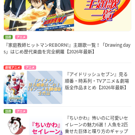
話題
アニメ
『家庭教師ヒットマンREBORN!』主題歌一覧！「Drawing day
s」はじめ歴代楽曲を完全網羅【2026年最新】
劇場アニメ
アニメ
『アイドリッシュセブン』見る
順番・時系列・TVアニメ＆劇場
版全作品まとめ【2026年最新】
話題
アニメ
『ちいかわ』怖いのに可愛いセ
イレーンの魅力6選！人魚を2匹
乗せた巨体と喋り方のギャップ