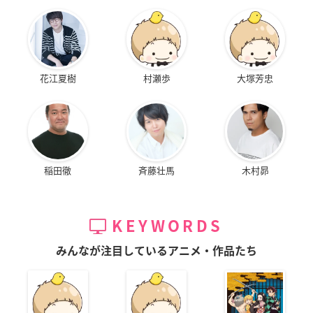
花江夏樹
村瀬歩
大塚芳忠
稲田徹
斉藤壮馬
木村昴
KEYWORDS
みんなが注目しているアニメ・作品たち