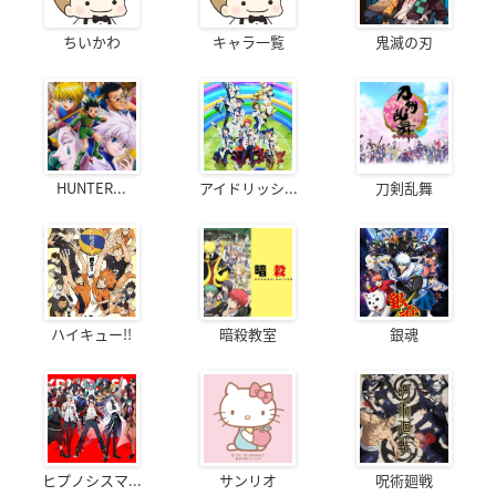
ちいかわ
キャラ一覧
鬼滅の刃
HUNTER...
アイドリッシ...
刀剣乱舞
ハイキュー!!
暗殺教室
銀魂
ヒプノシスマ...
サンリオ
呪術廻戦