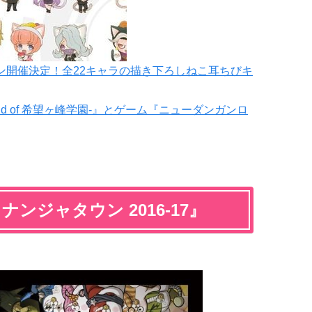
ン開催決定！全22キャラの描き下ろしねこ耳ちびキ
nd of 希望ヶ峰学園-』とゲーム『ニューダンガンロ
ナンジャタウン 2016-17』