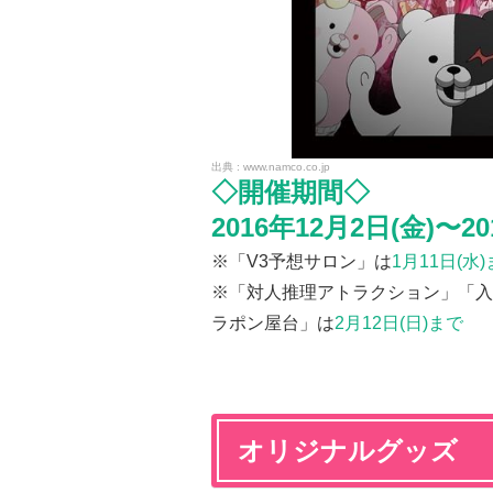
www.namco.co.jp
◇開催期間◇
2016年12月2日(金)〜20
※「V3予想サロン」は
1月11日(水
※「対人推理アトラクション」「入
ラポン屋台」は
2月12日(日)まで
オリジナルグッズ