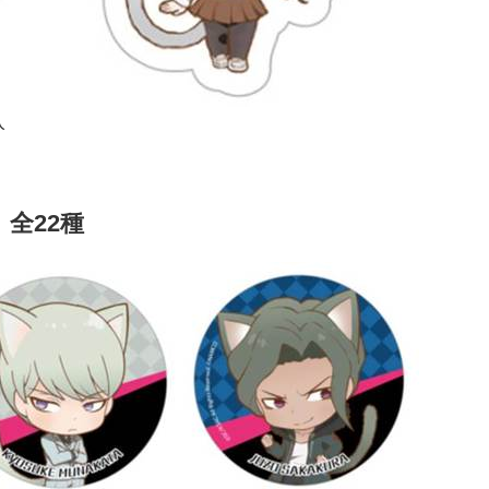
入
全22種