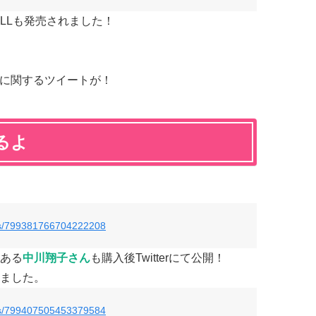
LLも発売されました！
新作に関するツイートが！
るよ
tus/799381766704222208
ある
中川翔子さん
も購入後Twitterにて公開！
ました。
tus/799407505453379584