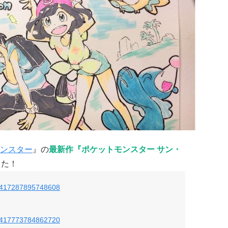
ンスター
』の
最新作
『ポケットモンスター サン・
した！
799417287895748608
799417773784862720