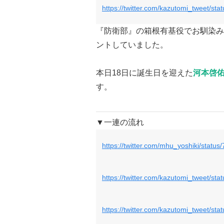
https://twitter.com/kazutomi_tweet/s
『防衛部』の
箱根有基役でお馴染み
ントしていました。
本日18日に誕生日を迎えた
河本啓
す。
▼一連の流れ
https://twitter.com/mhu_yoshiki/stat
https://twitter.com/kazutomi_tweet/s
https://twitter.com/kazutomi_tweet/s