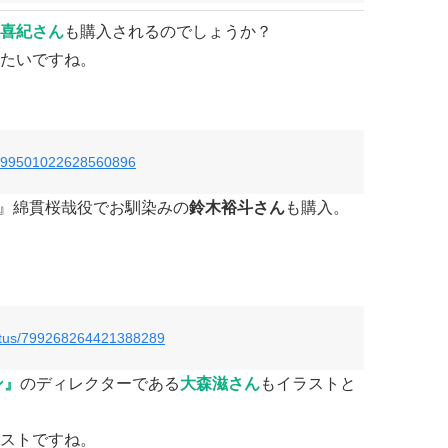
喜紀さん
も購入されるのでしょうか？
たいですね。
us/799501022628560896
プ-』綿貫桜哉役でお馴染みの
鈴木裕斗さん
も購入。
status/799268264421388289
ン』
のディレクターである
大森滋さん
もイラストと
ストですね。