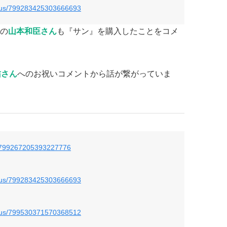
tatus/799283425303666693
の
山本和臣さん
も『サン』を購入したことをコメ
佑さん
へのお祝いコメントから話が繋がっていま
us/799267205393227776
tatus/799283425303666693
tatus/799530371570368512