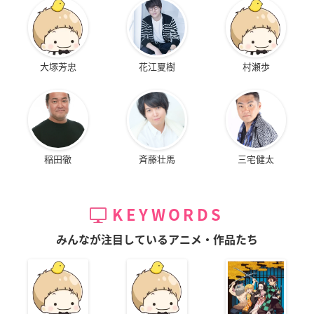
大塚芳忠
花江夏樹
村瀬歩
稲田徹
斉藤壮馬
三宅健太
KEYWORDS
みんなが注目しているアニメ・作品たち