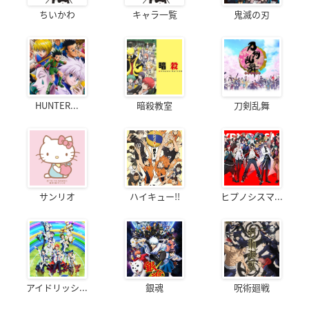
ちいかわ
キャラ一覧
鬼滅の刃
HUNTER...
暗殺教室
刀剣乱舞
サンリオ
ハイキュー!!
ヒプノシスマ...
アイドリッシ...
銀魂
呪術廻戦