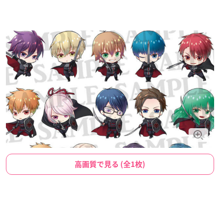
高画質で見る (全1枚)