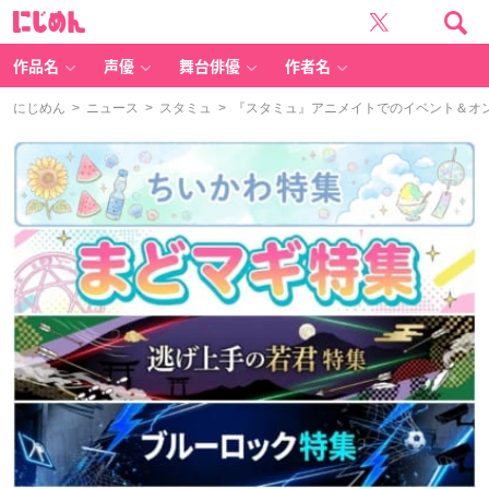
に
じ
め
ん
作品名
声優
舞台俳優
作者名
にじめん
>
ニュース
>
スタミュ
> 『スタミュ』アニメイトでのイベント＆オ