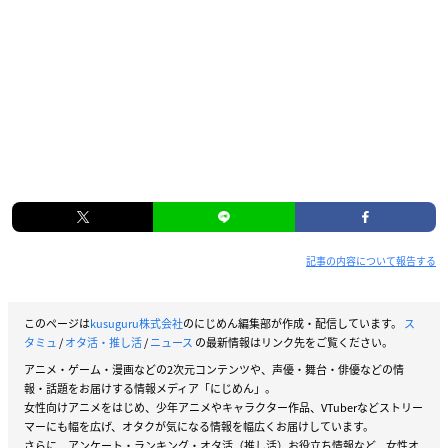
記事の内容について報告する
このページは
kusuguru株式会社
のにじめん編集部が作成・配信しています。
ス
タミュ
/
オタ活・推し活
/
ニュース
の最新情報はリンク先をご覧ください。
アニメ・ゲーム・漫画などの2次元コンテンツや、声優・舞台・俳優などの情
報・話題をお届けする情報メディア「にじめん」。
女性向けアニメをはじめ、少年アニメやキャラクター作品、VTuberなどストリー
マーにも幅を広げ、オタクが気になる情報を幅広くお届けしています。
さらに、アンケート・ランキング・オタ活（推し活）お役立ち情報など、女性オ