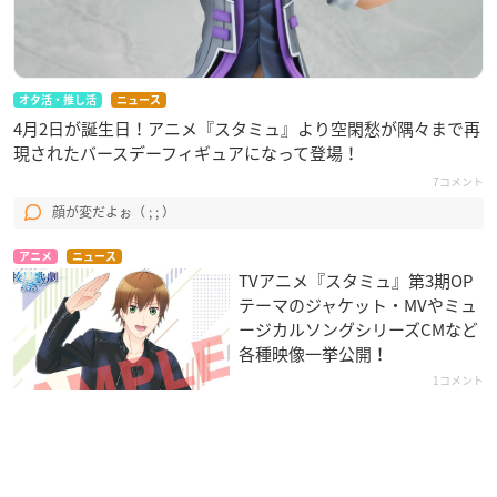
オタ活・推し活
ニュース
4月2日が誕生日！アニメ『スタミュ』より空閑愁が隅々まで再
現されたバースデーフィギュアになって登場！
7コメント
顔が変だよぉ（ ; ; ）
アニメ
ニュース
TVアニメ『スタミュ』第3期OP
テーマのジャケット・MVやミュ
ージカルソングシリーズCMなど
各種映像一挙公開！
1コメント