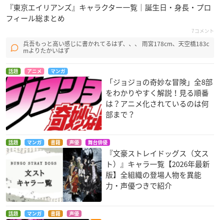
『東京エイリアンズ』キャラクター一覧｜誕生日・身長・プロ
フィール総まとめ
7コメント
兵吾もっと高い感じに書かれてるはず、、、 雨宮178cm、天空橋183c
mよりたかいはず
話題
アニメ
マンガ
「ジョジョの奇妙な冒険」全8部
をわかりやすく解説！見る順番
は？アニメ化されているのは何
部まで？
話題
マンガ
書籍
声優
舞台俳優
『文豪ストレイドッグス（文ス
ト）』キャラ一覧【2026年最新
版】全組織の登場人物を異能
力・声優つきで紹介
話題
マンガ
書籍
声優