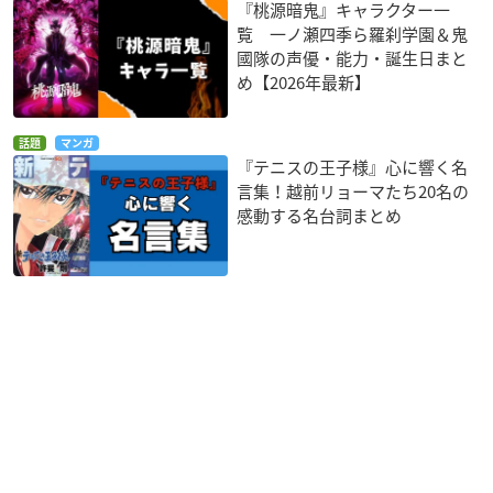
『桃源暗鬼』キャラクター一
覧 一ノ瀬四季ら羅刹学園＆鬼
國隊の声優・能力・誕生日まと
め【2026年最新】
話題
マンガ
『テニスの王子様』心に響く名
言集！越前リョーマたち20名の
感動する名台詞まとめ