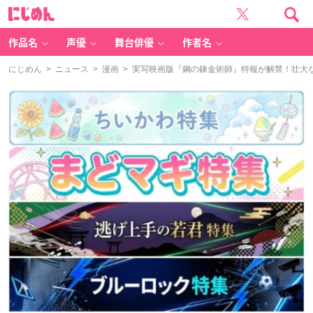
に
じ
め
ん
作品名
声優
舞台俳優
作者名
にじめん
>
ニュース
>
漫画
> 実写映画版『鋼の錬金術師』特報が解禁！壮大