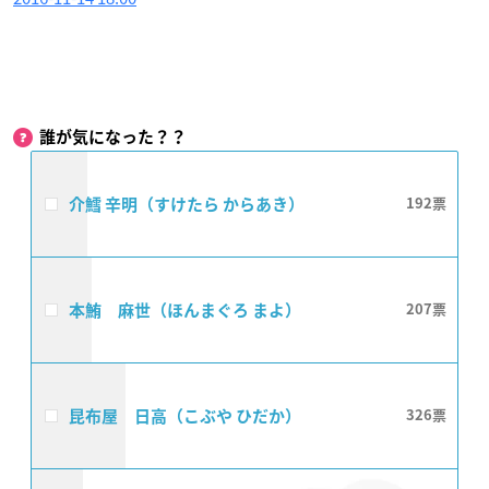
誰が気になった？？
介鱈 辛明（すけたら からあき）
192
本鮪 麻世（ほんまぐろ まよ）
207
昆布屋 日高（こぶや ひだか）
326