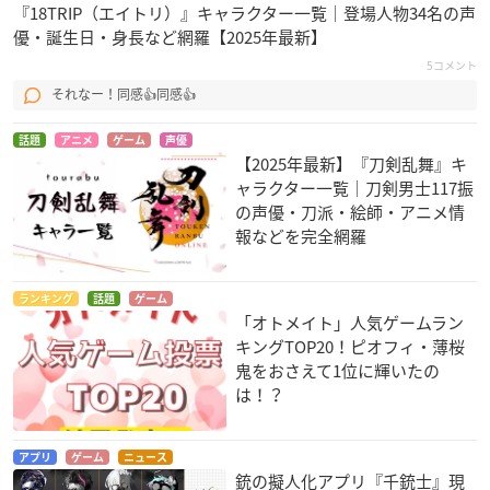
『18TRIP（エイトリ）』キャラクター一覧｜登場人物34名の声
優・誕生日・身長など網羅【2025年最新】
5コメント
それなー！同感👍同感👍
話題
アニメ
ゲーム
声優
【2025年最新】『刀剣乱舞』キ
ャラクター一覧｜刀剣男士117振
の声優・刀派・絵師・アニメ情
報などを完全網羅
ランキング
話題
ゲーム
「オトメイト」人気ゲームラン
キングTOP20！ピオフィ・薄桜
鬼をおさえて1位に輝いたの
は！？
アプリ
ゲーム
ニュース
銃の擬人化アプリ『千銃士』現