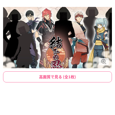
高画質で見る (全1枚)