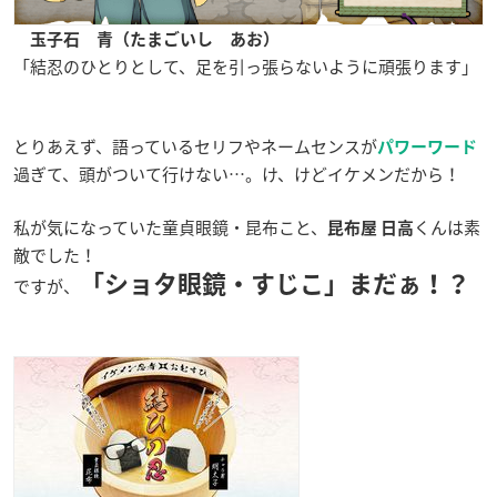
玉子石 青（たまごいし あお）
「結忍のひとりとして、足を引っ張らないように頑張ります」
とりあえず、語っているセリフやネームセンスが
パワーワード
過ぎて、頭がついて行けない…。け、けどイケメンだから！
私が気になっていた童貞眼鏡・昆布こと、
くんは素
昆布屋 日高
敵でした！
「ショタ眼鏡・すじこ」まだぁ！？
ですが、