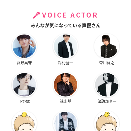
VOICE ACTOR
みんなが気になっている声優さん
宮野真守
鈴村健一
森川智之
下野紘
速水奨
諏訪部順一