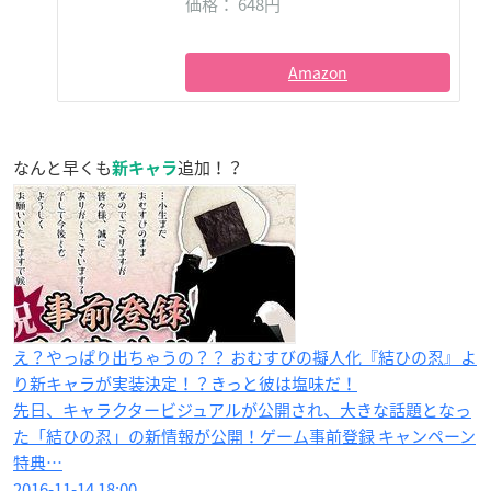
価格： 648円
Amazon
なんと早くも
追加！？
新キャラ
え？やっぱり出ちゃうの？？ おむすびの擬人化『結ひの忍』よ
り新キャラが実装決定！？きっと彼は塩味だ！
先日、キャラクタービジュアルが公開され、大きな話題となっ
た「結ひの忍」の新情報が公開！ゲーム事前登録 キャンペーン
特典…
2016-11-14 18:00