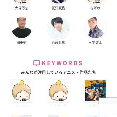
大塚芳忠
花江夏樹
村瀬歩
稲田徹
斉藤壮馬
三宅健太
KEYWORDS
みんなが注目しているアニメ・作品たち
ちいかわ
キャラ一覧
鬼滅の刃