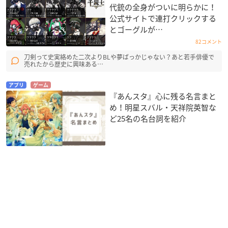
代銃の全身がついに明らかに！
公式サイトで連打クリックする
とゴーグルが…
82コメント
刀剣って史実絡めた二次よりBLや夢ばっかじゃない？あと若手俳優で
売れたから歴史に興味ある…
アプリ
ゲーム
『あんスタ』心に残る名言まと
め！明星スバル・天祥院英智な
ど25名の名台詞を紹介