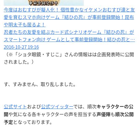
今度はおむすびが擬人化！ 個性豊かなイケメンおむすび達と友
愛を育むスマホ向けゲーム『結ひの忍』が事前登録開始！昆布
や明太子も居るよ！
忍者たちの友愛を結ぶカード式シナリオゲーム『結ひの忍』が
スマートフォン向け ゲームとして事前登録開始！結ひの忍と…
2016-10-27 19:16
（※「ショタ眼鏡・すじこ」さんの情報はは企画発表時に公開
されました。）
す、すみません、取り乱しました。
公式サイト
および
公式ツイッター
では、順次
キャラクターの公
や気になる各キャラクターの声を担当する
も
開
声優陣
順次公開
となっております。
予定