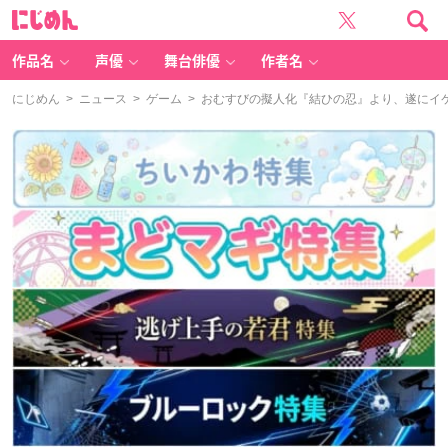
に
じ
め
ん
作品名
声優
舞台俳優
作者名
にじめん
>
ニュース
>
ゲーム
> おむすびの擬人化『結ひの忍』より、遂にイ