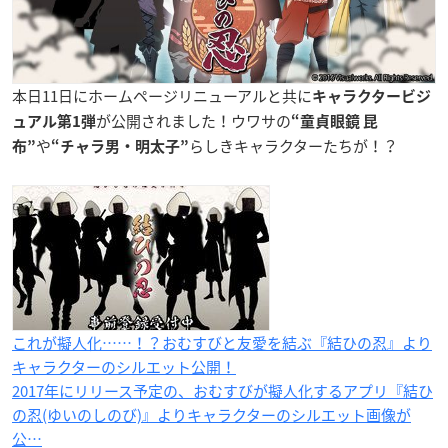
本日11日にホームページリニューアルと共に
キャラクタービジ
が公開されました！ウワサの
ュアル第1弾
“童貞眼鏡 昆
や
らしきキャラクターたちが！？
布”
“
チャラ男・明太子”
これが擬人化……！？おむすびと友愛を結ぶ『結ひの忍』より
キャラクターのシルエット公開！
2017年にリリース予定の、おむすびが擬人化するアプリ『結ひ
の忍(ゆいのしのび)』よりキャラクターのシルエット画像が
公…