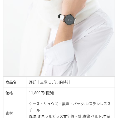
商品名
護廷十三隊モデル 腕時計
価格
11,800円(税別)
ケース・リュウズ・裏蓋・バックル:ステンレスス
チール
素材
風防:ミネラルガラス文字盤・針:真鍮 ベルト:牛革