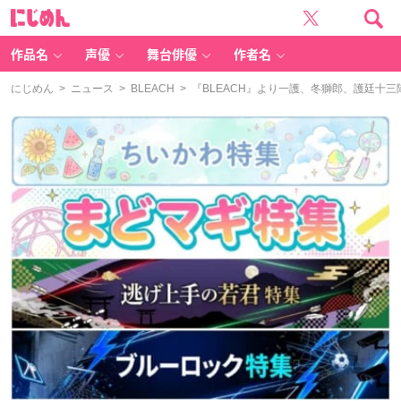
に
じ
め
ん
作品名
声優
舞台俳優
作者名
にじめん
>
ニュース
>
BLEACH
> 『BLEACH』より一護、冬獅郎、護廷十