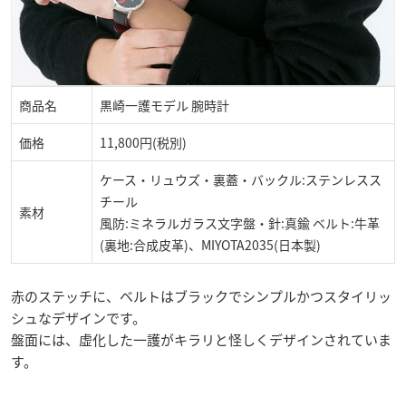
商品名
黒崎一護モデル 腕時計
価格
11,800円(税別)
ケース・リュウズ・裏蓋・バックル:ステンレスス
チール
素材
風防:ミネラルガラス文字盤・針:真鍮 ベルト:牛革
(裏地:合成皮革)、MIYOTA2035(日本製)
赤のステッチに、ベルトはブラックでシンプルかつスタイリッ
シュなデザインです。
盤面には、虚化した一護がキラリと怪しくデザインされていま
す。