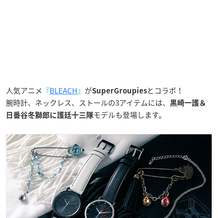
人気アニメ
『
BLEACH
』
が
とコラボ！
SuperGroupies
腕時計、ネックレス、ストールの3アイテムには、
黒崎一護＆
モデルも登場します。
日番谷冬獅郎に
護廷十三隊