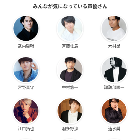
みんなが気になっている声優さん
武内駿輔
斉藤壮馬
木村昴
宮野真守
中村悠一
諏訪部順一
江口拓也
羽多野渉
速水奨