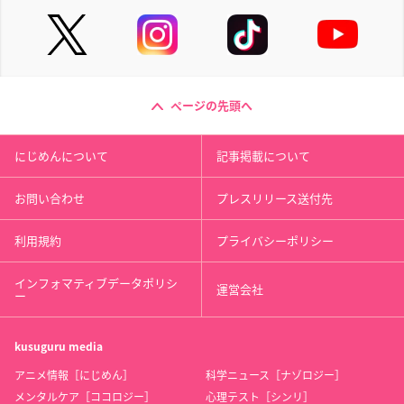
ページの先頭へ
にじめんについて
記事掲載について
お問い合わせ
プレスリリース送付先
利用規約
プライバシーポリシー
インフォマティブデータポリシ
運営会社
ー
kusuguru
media
アニメ情報［にじめん］
科学ニュース［ナゾロジー］
メンタルケア［ココロジー］
心理テスト［シンリ］