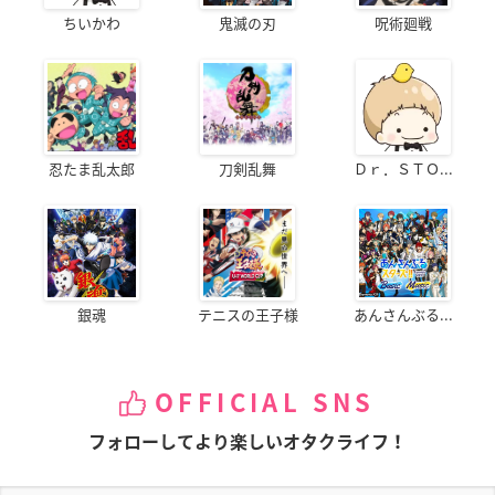
ちいかわ
鬼滅の刃
呪術廻戦
忍たま乱太郎
刀剣乱舞
Ｄｒ．ＳＴＯ...
銀魂
テニスの王子様
あんさんぶる...
OFFICIAL SNS
フォローしてより楽しいオタクライフ！