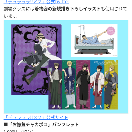
「デュラララ!!×２」公式twitter
劇場グッズには
も使用されて
着物姿の新規描き下ろしイラスト
います。
「デュラララ!!×２」公式サイト
■「お惚気チャカポコ」パンフレット
1,000円（税込）