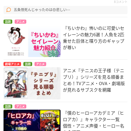
8コメント
五条悟死んじゃったのは😞悲しい⋯
話題
アニメ
『ちいかわ』怖いのに可愛いセ
イレーンの魅力6選！人魚を2匹
乗せた巨体と喋り方のギャップ
が尊い
劇場アニメ
話題
アニメ
アニメ『テニスの王子様（テニ
プリ）』シリーズを見る順番ま
とめ！TVアニメ・OVA・劇場版
が見れるサブスクを網羅
話題
アニメ
『僕のヒーローアカデミア（ヒ
ロアカ）』キャラクター一覧
個性・アニメ声優・ヒーロー名