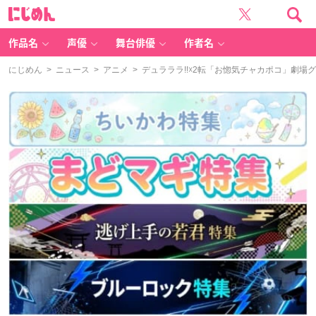
に
じ
め
ん
作品名
声優
舞台俳優
作者名
にじめん
>
ニュース
>
アニメ
> デュラララ!!☓2転「お惚気チャカポコ」劇