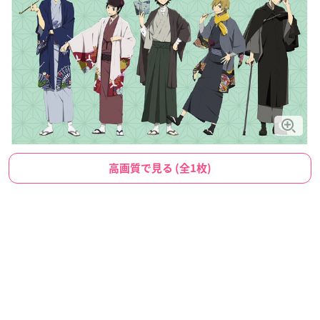
高画質で見る (全1枚)