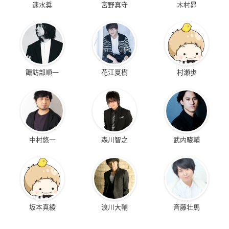
速水奨
宮野真守
木村昴
諏訪部順一
花江夏樹
村瀬歩
中村悠一
森川智之
武内駿輔
坂本真綾
浪川大輔
斉藤壮馬