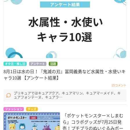
オタ活・推し活
アンケート
話題
8月1日は水の日！『鬼滅の刃』冨岡義勇など水属性・水使いキ
ャラ10選 【アンケート結果】
15コメント
プリキュアではキュアアクア、キュアマリン、キュアマーメイド、キ
ュアフォンテーヌ、キュアラ…
ファッション
グッズ
「ポケットモンスター×しまむ
ら」コラボグッズが7月25日発
売！プチプラのぬいぐるみポー