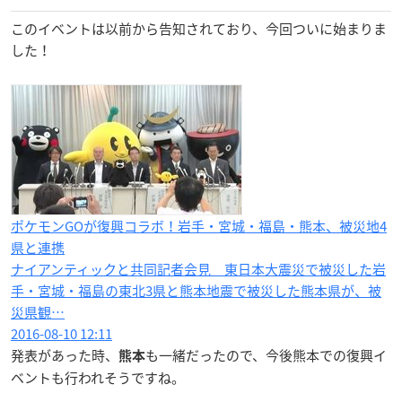
このイベントは以前から告知されており、今回ついに始まりま
した！
ポケモンGOが復興コラボ！岩手・宮城・福島・熊本、被災地4
県と連携
ナイアンティックと共同記者会見 東日本大震災で被災した岩
手・宮城・福島の東北3県と熊本地震で被災した熊本県が、被
災県観…
2016-08-10 12:11
発表があった時、
も一緒だったので、今後熊本での復興イ
熊本
ベントも行われそうですね。