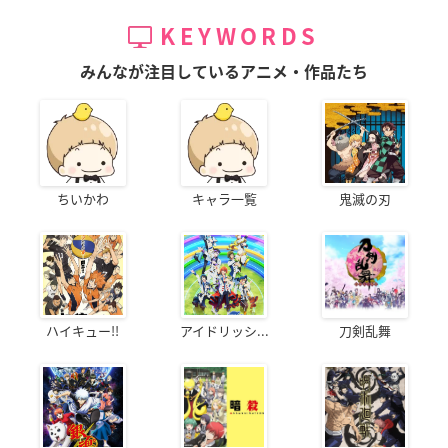
KEYWORDS
みんなが注目しているアニメ・作品たち
ちいかわ
キャラ一覧
鬼滅の刃
ハイキュー!!
アイドリッシ...
刀剣乱舞