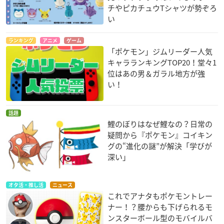
チやピカチュウTシャツが勢ぞろ
い
ランキング
アニメ
ゲーム
「ポケモン」ジムリーダー人気
キャラランキングTOP20！堂々1
位はあの男＆ガラル地方が強
い！
話題
鯉のぼりはなぜ鯉なの？日常の
疑問から『ポケモン』コイキン
グの“進化の謎”が解決「学びが
深い」
オタ活・推し活
ニュース
これでアナタもポケモントレー
ナー！？腰からも下げられるモ
ンスターボール型のモバイルバ