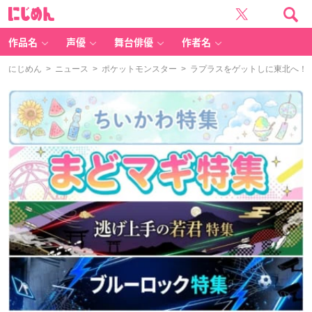
に
じ
め
ん
作品名
声優
舞台俳優
作者名
にじめん
>
ニュース
>
ポケットモンスター
> ラプラスをゲットしに東北へ！