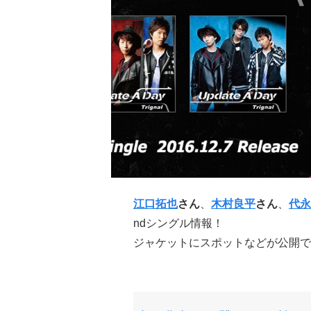
江口拓也
さん
、
木村良平
さん
、
代永
ndシングル情報！
ジャケットにスポットなどが公開で