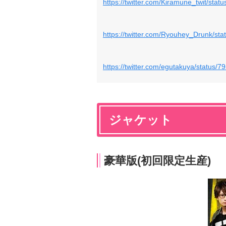
https://twitter.com/Kiramune_twit/st
https://twitter.com/Ryouhey_Drunk/s
https://twitter.com/egutakuya/status
ジャケット
豪華版(初回限定生産)