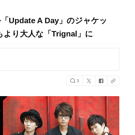
ル「Update A Day​」のジャケッ
り大人な「Trignal​」に
3