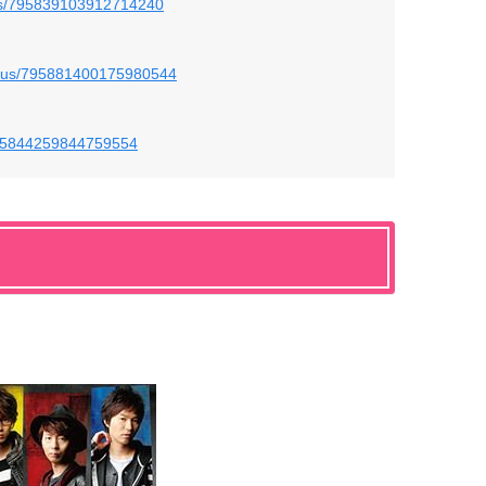
atus/795839103912714240
tatus/795881400175980544
/795844259844759554