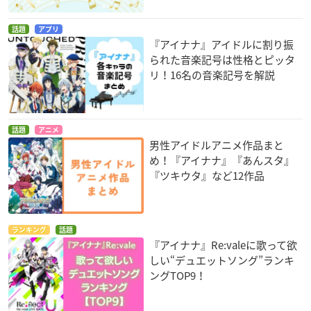
話題
アプリ
『アイナナ』アイドルに割り振
られた音楽記号は性格とピッタ
リ！16名の音楽記号を解説
話題
アニメ
男性アイドルアニメ作品まと
め！『アイナナ』『あんスタ』
『ツキウタ』など12作品
ランキング
話題
『アイナナ』Re:valeに歌って欲
しい“デュエットソング”ランキ
ングTOP9！