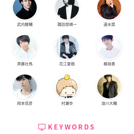
武内駿輔
諏訪部順一
速水奨
斉藤壮馬
花江夏樹
梶裕貴
岡本信彦
村瀬歩
浪川大輔
KEYWORDS