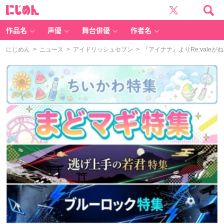
に
じ
め
ん
作品名
声優
舞台俳優
作者名
にじめん
>
ニュース
>
アイドリッシュセブン
> 『アイナナ』よりRe:val