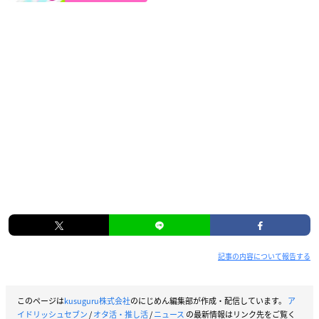
記事の内容について報告する
このページは
kusuguru株式会社
のにじめん編集部が作成・配信しています。
ア
イドリッシュセブン
/
オタ活・推し活
/
ニュース
の最新情報はリンク先をご覧く