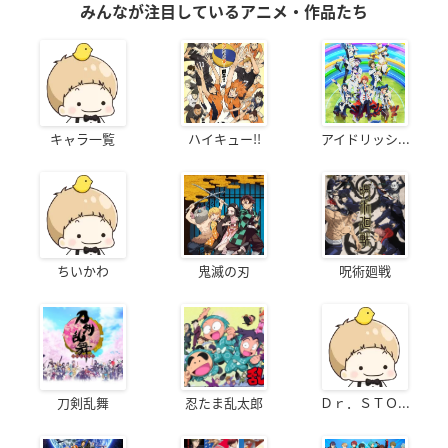
みんなが注目しているアニメ・作品たち
キャラ一覧
ハイキュー!!
アイドリッシ...
ちいかわ
鬼滅の刃
呪術廻戦
刀剣乱舞
忍たま乱太郎
Ｄｒ．ＳＴＯ...