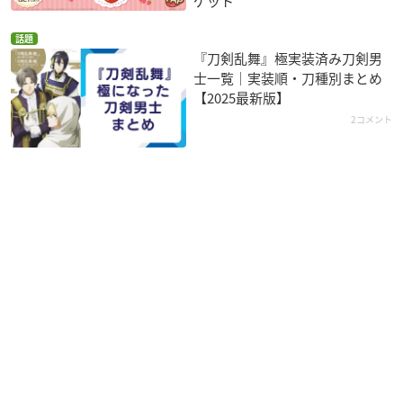
ゲット
話題
『刀剣乱舞』極実装済み刀剣男
士一覧｜実装順・刀種別まとめ
【2025最新版】
2コメント