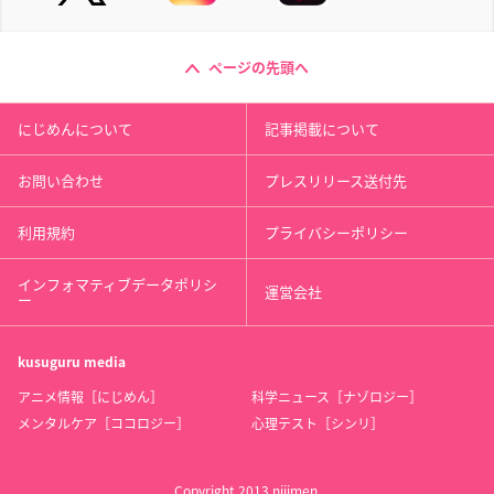
ページの先頭へ
にじめんについて
記事掲載について
お問い合わせ
プレスリリース送付先
利用規約
プライバシーポリシー
インフォマティブデータポリシ
運営会社
ー
kusuguru
media
アニメ情報［にじめん］
科学ニュース［ナゾロジー］
メンタルケア［ココロジー］
心理テスト［シンリ］
Copyright 2013 nijimen.