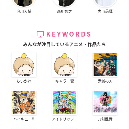
浪川大輔
森川智之
内山昂輝
KEYWORDS
みんなが注目しているアニメ・作品たち
ちいかわ
キャラ一覧
鬼滅の刃
ハイキュー!!
アイドリッシ...
刀剣乱舞