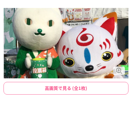
高画質で見る (全1枚)