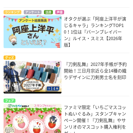
ランキング
アンケート
話題
声優
オタクが選ぶ「阿座上洋平が演
じるキャラ」ランキングTOP1
0！1位は『バーンブレイバー
ン』ルイス・スミス【2026年
版】
グッズ
『刀剣乱舞』2027年手帳が予約
開始！三日月宗近ら全14種の織
りデザインに刀剣男士名を刻印
フェア
ファミマ限定「いちごマスコッ
トぬいぐるみ」スタンプキャン
ペーン開催！『刀剣乱舞』やサ
ンリオのマスコット購入権利を