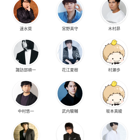
速水奨
宮野真守
木村昴
諏訪部順一
花江夏樹
村瀬歩
中村悠一
武内駿輔
坂本真綾