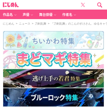
に
じ
め
ん
作品名
声優
舞台俳優
作者名
にじめん
>
ニュース
>
刀剣乱舞
> 『刀剣乱舞』のこんのすけさん、ゆるキャ