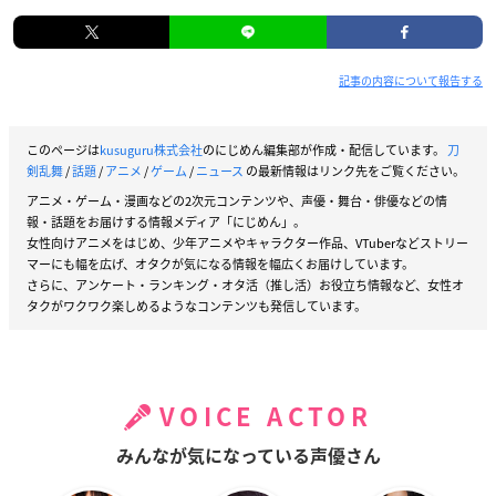
記事の内容について報告する
このページは
kusuguru株式会社
のにじめん編集部が作成・配信しています。
刀
剣乱舞
/
話題
/
アニメ
/
ゲーム
/
ニュース
の最新情報はリンク先をご覧ください。
アニメ・ゲーム・漫画などの2次元コンテンツや、声優・舞台・俳優などの情
報・話題をお届けする情報メディア「にじめん」。
女性向けアニメをはじめ、少年アニメやキャラクター作品、VTuberなどストリー
マーにも幅を広げ、オタクが気になる情報を幅広くお届けしています。
さらに、アンケート・ランキング・オタ活（推し活）お役立ち情報など、女性オ
タクがワクワク楽しめるようなコンテンツも発信しています。
VOICE ACTOR
みんなが気になっている声優さん