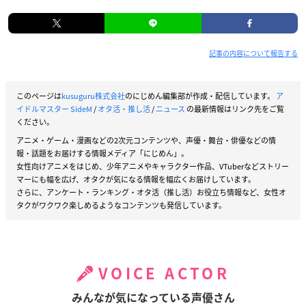
記事の内容について報告する
このページは
kusuguru株式会社
のにじめん編集部が作成・配信しています。
ア
イドルマスター SideM
/
オタ活・推し活
/
ニュース
の最新情報はリンク先をご覧
ください。
アニメ・ゲーム・漫画などの2次元コンテンツや、声優・舞台・俳優などの情
報・話題をお届けする情報メディア「にじめん」。
女性向けアニメをはじめ、少年アニメやキャラクター作品、VTuberなどストリー
マーにも幅を広げ、オタクが気になる情報を幅広くお届けしています。
さらに、アンケート・ランキング・オタ活（推し活）お役立ち情報など、女性オ
タクがワクワク楽しめるようなコンテンツも発信しています。
VOICE ACTOR
みんなが気になっている声優さん