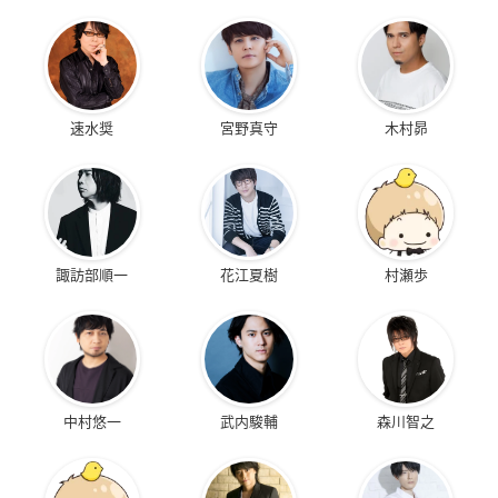
速水奨
宮野真守
木村昴
諏訪部順一
花江夏樹
村瀬歩
中村悠一
武内駿輔
森川智之