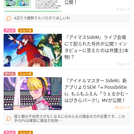
公開！
4コメント
4辺りで握野さんソロきてほしいわ
アニメ
ニュース
『アイマスSideM』ライブ会場
にて配られた号外が公開！イン
タビューに答えたのは弁護士(本
物)？
2コメント
ゲーム
ニュース
『アイドルマスター SideM』新
アプリよりSEM「∞ Possibilitie
s」もふもふえん「うぇるかむ・
はぴきらパーク!」MVが公開！
30コメント
肩と腕の不自然さがなくなるにはみんなの課金の力が必要です。この
手のPVは確実に課金が反映…
アニメ
ニュース