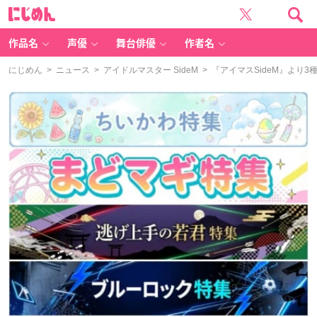
に
じ
め
ん
作品名
声優
舞台俳優
作者名
にじめん
>
ニュース
>
アイドルマスター SideM
> 『アイマスSideM』より