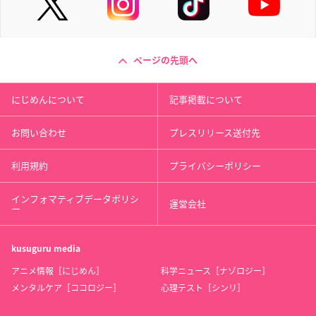
ページの先頭へ
にじめんについて
記事掲載について
お問い合わせ
プレスリリース送付先
利用規約
プライバシーポリシー
インフォマティブデータポリシ
運営会社
ー
kusuguru
media
アニメ情報［にじめん］
科学ニュース［ナゾロジー］
メンタルケア［ココロジー］
心理テスト［シンリ］