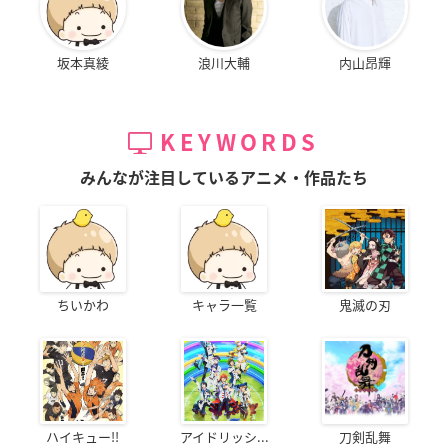
坂本真綾
浪川大輔
内山昂輝
KEYWORDS
みんなが注目しているアニメ・作品たち
ちいかわ
キャラ一覧
鬼滅の刃
ハイキュー!!
アイドリッシ...
刀剣乱舞